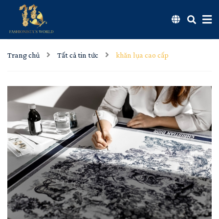
Trang chủ
Tất cả tin tức
khăn lụa cao cấp