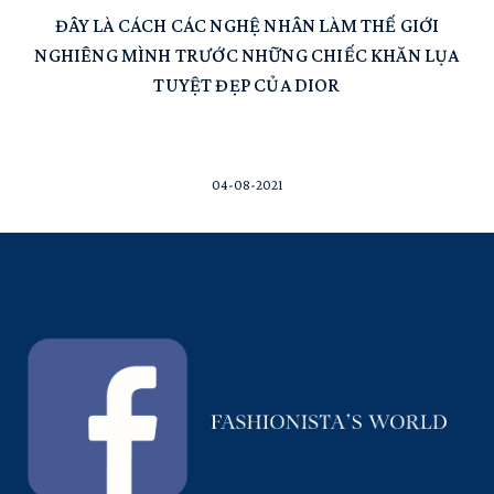
ĐÂY LÀ CÁCH CÁC NGHỆ NHÂN LÀM THẾ GIỚI
NGHIÊNG MÌNH TRƯỚC NHỮNG CHIẾC KHĂN LỤA
TUYỆT ĐẸP CỦA DIOR
04-08-2021