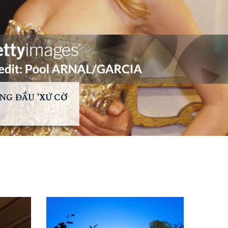
ẦU 'XỨ CỜ