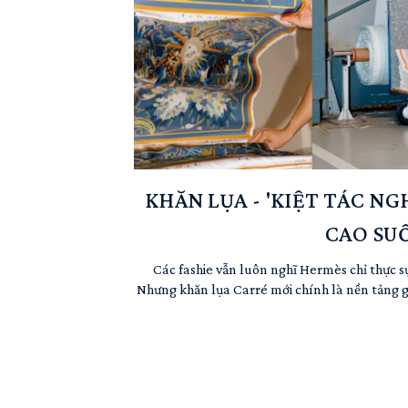
KHĂN LỤA - 'KIỆT TÁC N
CAO SU
Các fashie vẫn luôn nghĩ Hermès chỉ thực sự
Nhưng khăn lụa Carré mới chính là nền tảng g
năm, từ 1937 đến tận ngày nay. Đây không 