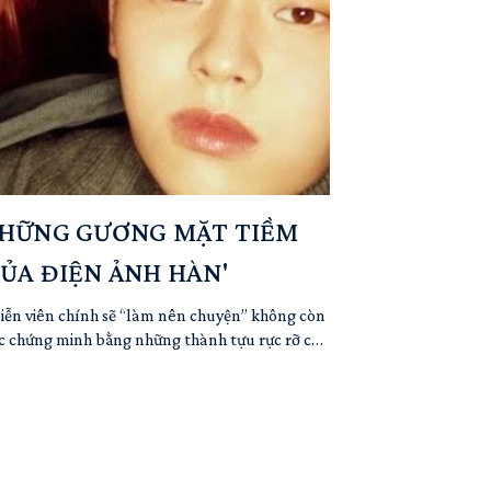
 NHỮNG GƯƠNG MẶT TIỀM
ỦA ĐIỆN ẢNH HÀN'
 diễn viên chính sẽ “làm nên chuyện” không còn
ợc chứng minh bằng những thành tựu rực rỡ chỉ
bùng nổ của Weak Hero Class 1 vào cuối năm 2022 đã...