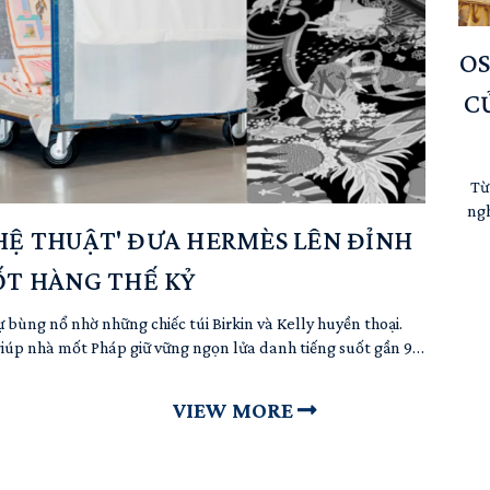
OS
C
Từ
ngh
chế
GHỆ THUẬT' ĐƯA HERMÈS LÊN ĐỈNH
l
ỐT HÀNG THẾ KỶ
nhữ
câu 
 bùng nổ nhờ những chiếc túi Birkin và Kelly huyền thoại.
iúp nhà mốt Pháp giữ vững ngọn lửa danh tiếng suốt gần 90
chỉ là một chiếc khăn lụa nhỏ bé mà đó chính xác một ...
VIEW MORE