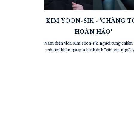
KIM YOON-SIK - 'CHÀNG T
HOÀN HẢO'
Nam diễn viên Kim Yoon-sik, người từng chiếm
trái tim khán giả qua hình ảnh "cậu em người 
ấm áp, đang trở thành tâm điểm của truyền t
quốc tế nhờ màn lột xác đầy ấn tượng trong
phim The Prosecutor's Proposal (Lời đề nghị 
công tố viên). Đằng sau hào quang hiện tại là
hành ...