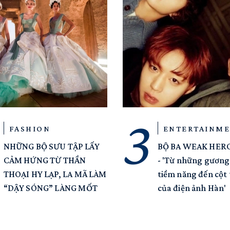
FASHION
ENTERTAINM
NHỮNG BỘ SƯU TẬP LẤY
BỘ BA WEAK HER
CẢM HỨNG TỪ THẦN
- 'Từ những gương
THOẠI HY LẠP, LA MÃ LÀM
tiềm năng đến cột 
“DẬY SÓNG” LÀNG MỐT
của điện ảnh Hàn'