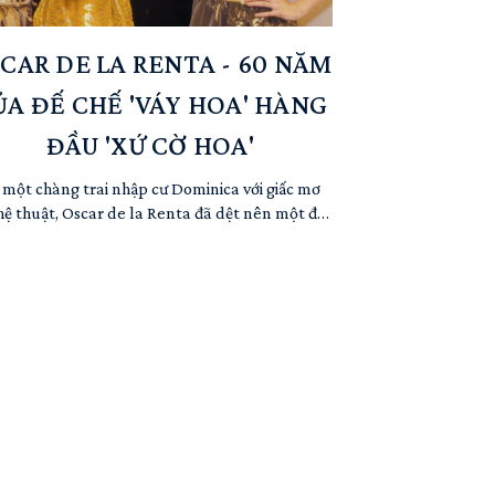
CAR DE LA RENTA - 60 NĂM
ỦA ĐẾ CHẾ 'VÁY HOA' HÀNG
ĐẦU 'XỨ CỜ HOA'
 một chàng trai nhập cư Dominica với giấc mơ
ệ thuật, Oscar de la Renta đã dệt nên một đế
 thời trang Mỹ rực rỡ, nơi mỗi bộ váy không chỉ
à quần áo, mà là những bông hoa sống động,
ng tác phẩm nghệ thuật đầy cảm xúc, ẩn chứa
chuyện về sự khéo léo thủ công, về số phận con
người và ...