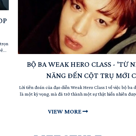
OP
 trọn
yêu"
hông
BỘ BA WEAK HERO CLASS - 'TỪ
 bộ
của
NĂNG ĐẾN CỘT TRỤ MỚI C
 một
Lời tiên đoán của đạo diễn Weak Hero Class 1 về việc bộ ba
là một kỳ vọng, mà đã trở thành một sự thật hiển nhiên đư
trong hai năm 2025-2026. Thành công 
VIEW MORE