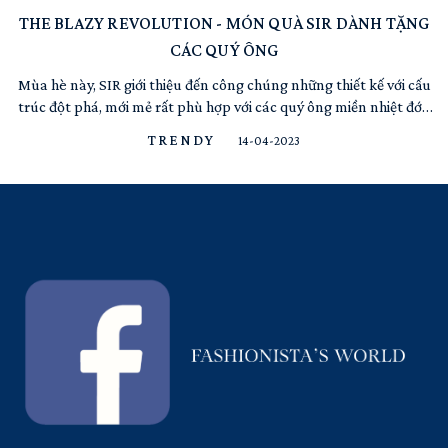
THE BLAZY REVOLUTION - MÓN QUÀ SIR DÀNH TẶNG
CÁC QUÝ ÔNG
Mùa hè này, SIR giới thiệu đến công chúng những thiết kế với cấu
trúc đột phá, mới mẻ rất phù hợp với các quý ông miền nhiệt đới.
Các quý ông sẽ không phải quá lo lắng về việc thời tiết nóng bức,
TRENDY
14-04-2023
khó cử động khi diện các item sang trọng như Blazer với các thiết
kế ấn tượng trong BST The R...