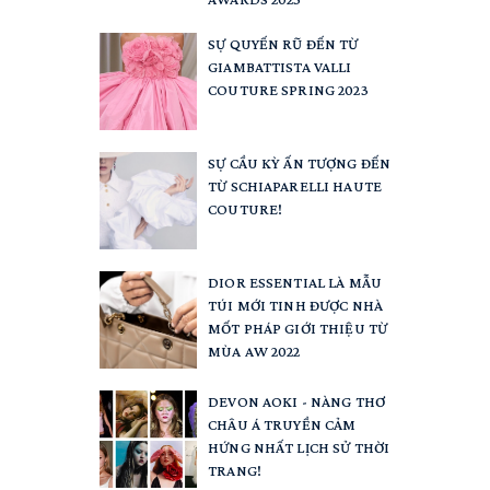
SỰ QUYẾN RŨ ĐẾN TỪ
GIAMBATTISTA VALLI
COUTURE SPRING 2023
SỰ CẦU KỲ ẤN TƯỢNG ĐẾN
TỪ SCHIAPARELLI HAUTE
COUTURE!
DIOR ESSENTIAL LÀ MẪU
TÚI MỚI TINH ĐƯỢC NHÀ
MỐT PHÁP GIỚI THIỆU TỪ
MÙA AW 2022
DEVON AOKI - NÀNG THƠ
CHÂU Á TRUYỀN CẢM
HỨNG NHẤT LỊCH SỬ THỜI
TRANG!