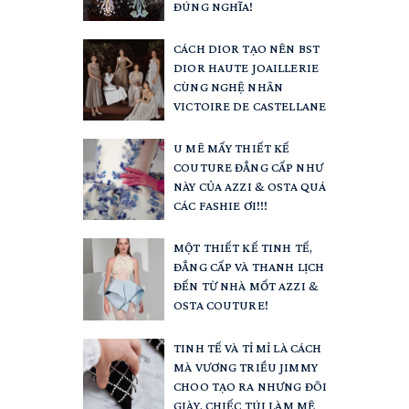
ĐÚNG NGHĨA!
CÁCH DIOR TẠO NÊN BST
DIOR HAUTE JOAILLERIE
CÙNG NGHỆ NHÂN
VICTOIRE DE CASTELLANE
U MÊ MẤY THIẾT KẾ
COUTURE ĐẲNG CẤP NHƯ
NÀY CỦA AZZI & OSTA QUÁ
CÁC FASHIE ƠI!!!
MỘT THIẾT KẾ TINH TẾ,
ĐẲNG CẤP VÀ THANH LỊCH
ĐẾN TỪ NHÀ MỐT AZZI &
OSTA COUTURE!
TINH TẾ VÀ TỈ MỈ LÀ CÁCH
MÀ VƯƠNG TRIỀU JIMMY
CHOO TẠO RA NHƯNG ĐÔI
GIÀY, CHIẾC TÚI LÀM MÊ