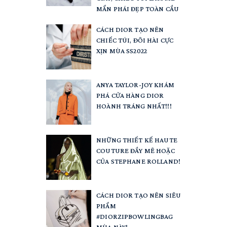
MẨN PHÁI ĐẸP TOÀN CẦU
CÁCH DIOR TẠO NÊN
CHIẾC TÚI, ĐÔI HÀI CỰC
XỊN MÙA SS2022
ANYA TAYLOR-JOY KHÁM
PHÁ CỬA HÀNG DIOR
HOÀNH TRÁNG NHẤT!!!
NHỮNG THIẾT KẾ HAUTE
COUTURE ĐẦY MÊ HOẶC
CỦA STEPHANE ROLLAND!
CÁCH DIOR TẠO NÊN SIÊU
PHẨM
#DIORZIPBOWLINGBAG
MÙA NÀY!