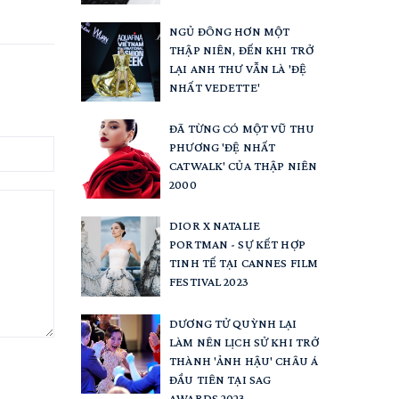
NGỦ ĐÔNG HƠN MỘT
THẬP NIÊN, ĐẾN KHI TRỞ
LẠI ANH THƯ VẪN LÀ 'ĐỆ
NHẤT VEDETTE'
ĐÃ TỪNG CÓ MỘT VŨ THU
PHƯƠNG 'ĐỆ NHẤT
CATWALK' CỦA THẬP NIÊN
2000
DIOR X NATALIE
PORTMAN - SỰ KẾT HỢP
TINH TẾ TẠI CANNES FILM
FESTIVAL 2023
DƯƠNG TỬ QUỲNH LẠI
LÀM NÊN LỊCH SỬ KHI TRỞ
THÀNH 'ẢNH HẬU' CHÂU Á
ĐẦU TIÊN TẠI SAG
AWARDS 2023