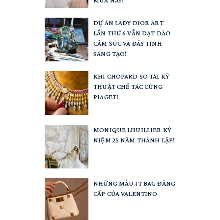
DỰ ÁN LADY DIOR ART
LẦN THỨ 6 VẪN DẠT DÀO
CẢM SÚC VÀ ĐẦY TÍNH
SÁNG TẠO!
KHI CHOPARD SO TÀI KỸ
THUẬT CHẾ TÁC CÙNG
PIAGET!
MONIQUE LHUILLIER KỶ
NIỆM 25 NĂM THÀNH LẬP!
NHỮNG MẪU IT BAG ĐẲNG
CẤP CỦA VALENTINO