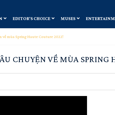
N
EDITOR'S CHOICE
MUSES
ENTERTAIN
yện về mùa Spring Haute Couture 2022!
CÂU CHUYỆN VỀ MÙA SPRING 