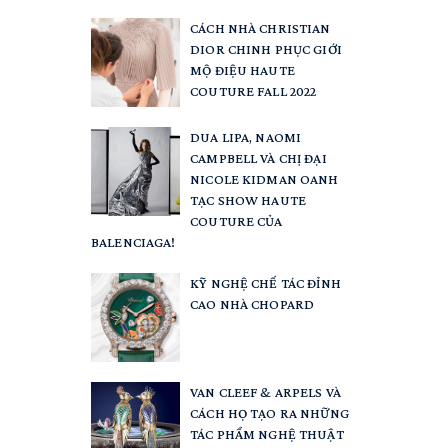
CÁCH NHÀ CHRISTIAN
DIOR CHINH PHỤC GIỚI
MỘ ĐIỆU HAUTE
COUTURE FALL 2022
DUA LIPA, NAOMI
CAMPBELL VÀ CHỊ ĐẠI
NICOLE KIDMAN OANH
TẠC SHOW HAUTE
COUTURE CỦA
BALENCIAGA!
KỸ NGHỆ CHẾ TÁC ĐỈNH
CAO NHÀ CHOPARD
VAN CLEEF & ARPELS VÀ
CÁCH HỌ TẠO RA NHỮNG
TÁC PHẨM NGHỆ THUẬT