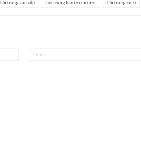
thời trang cao cấp
thời trang haute couture
thời trang xa xỉ