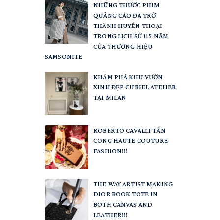
NHỮNG THƯỚC PHIM
QUẢNG CÁO ĐÃ TRỞ
THÀNH HUYỀN THOẠI
TRONG LỊCH SỬ 115 NĂM
CỦA THƯƠNG HIỆU
SAMSONITE
KHÁM PHÁ KHU VƯỜN
XINH ĐẸP CURIEL ATELIER
TẠI MILAN
ROBERTO CAVALLI TẤN
CÔNG HAUTE COUTURE
FASHION!!!
THE WAY ARTIST MAKING
DIOR BOOK TOTE IN
BOTH CANVAS AND
LEATHER!!!