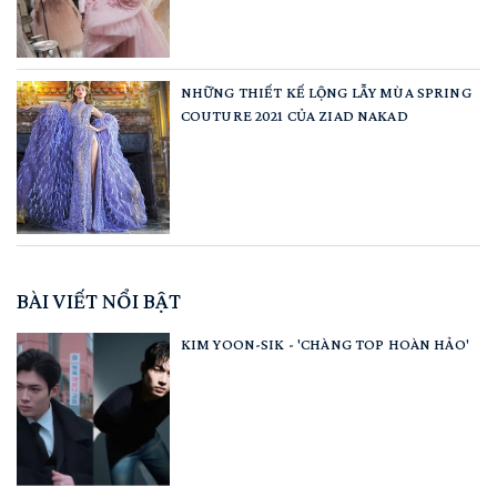
NHỮNG THIẾT KẾ LỘNG LẪY MÙA SPRING
COUTURE 2021 CỦA ZIAD NAKAD
BÀI VIẾT NỔI BẬT
KIM YOON-SIK - 'CHÀNG TOP HOÀN HẢO'