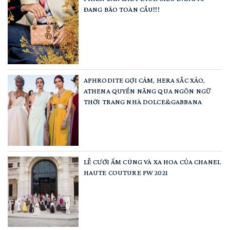
ĐANG BÃO TOÀN CẦU!!!
APHRODITE GỢI CẢM, HERA SẮC XẢO,
ATHENA QUYỀN NĂNG QUA NGÔN NGỮ
THỜI TRANG NHÀ DOLCE&GABBANA
LỄ CƯỚI ẤM CÚNG VÀ XA HOA CỦA CHANEL
HAUTE COUTURE FW 2021