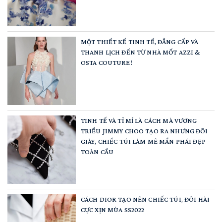
MỘT THIẾT KẾ TINH TẾ, ĐẲNG CẤP VÀ
THANH LỊCH ĐẾN TỪ NHÀ MỐT AZZI &
OSTA COUTURE!
TINH TẾ VÀ TỈ MỈ LÀ CÁCH MÀ VƯƠNG
TRIỀU JIMMY CHOO TẠO RA NHƯNG ĐÔI
GIÀY, CHIẾC TÚI LÀM MÊ MẨN PHÁI ĐẸP
TOÀN CẦU
CÁCH DIOR TẠO NÊN CHIẾC TÚI, ĐÔI HÀI
CỰC XỊN MÙA SS2022