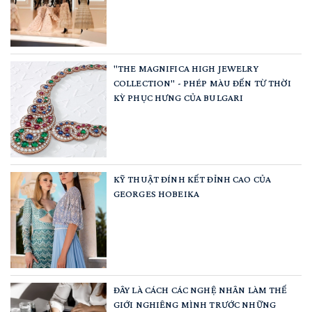
"THE MAGNIFICA HIGH JEWELRY
COLLECTION" - PHÉP MÀU ĐẾN TỪ THỜI
KỲ PHỤC HƯNG CỦA BULGARI
KỸ THUẬT ĐÍNH KẾT ĐỈNH CAO CỦA
GEORGES HOBEIKA
ĐÂY LÀ CÁCH CÁC NGHỆ NHÂN LÀM THẾ
GIỚI NGHIÊNG MÌNH TRƯỚC NHỮNG