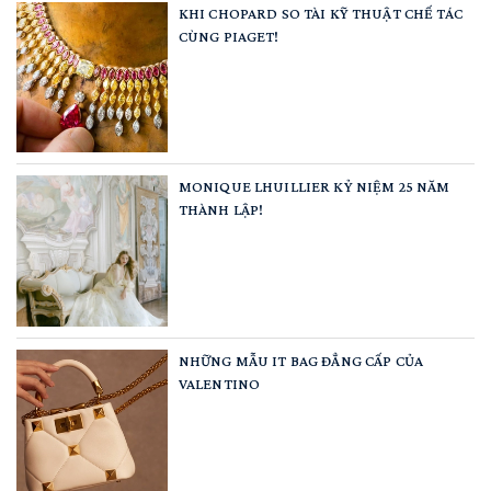
KHI CHOPARD SO TÀI KỸ THUẬT CHẾ TÁC
CÙNG PIAGET!
MONIQUE LHUILLIER KỶ NIỆM 25 NĂM
THÀNH LẬP!
NHỮNG MẪU IT BAG ĐẲNG CẤP CỦA
VALENTINO