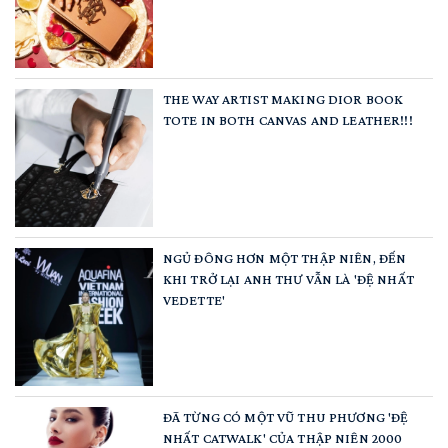
THE WAY ARTIST MAKING DIOR BOOK
TOTE IN BOTH CANVAS AND LEATHER!!!
NGỦ ĐÔNG HƠN MỘT THẬP NIÊN, ĐẾN
KHI TRỞ LẠI ANH THƯ VẪN LÀ 'ĐỆ NHẤT
VEDETTE'
ĐÃ TỪNG CÓ MỘT VŨ THU PHƯƠNG 'ĐỆ
NHẤT CATWALK' CỦA THẬP NIÊN 2000