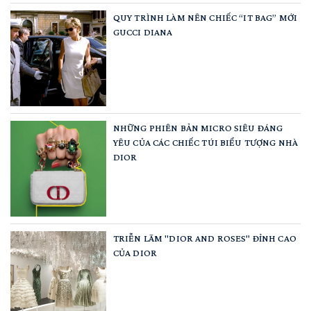
QUY TRÌNH LÀM NÊN CHIẾC “IT BAG” MỚI
GUCCI DIANA
NHỮNG PHIÊN BẢN MICRO SIÊU ĐÁNG
YÊU CỦA CÁC CHIẾC TÚI BIỂU TƯỢNG NHÀ
DIOR
TRIỄN LÃM "DIOR AND ROSES" ĐỈNH CAO
CỦA DIOR