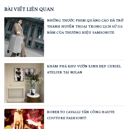
BÀI VIẾT LIÊN QUAN
NHỮNG THƯỚC PHIM QUẢNG CÁO ĐÃ TRỞ
THÀNH HUYỀN THOẠI TRONG LỊCH SỬ 115
NĂM CỦA THƯƠNG HIỆU SAMSONITE
KHÁM PHÁ KHU VƯỜN XINH ĐẸP CURIEL
ATELIER TẠI MILAN
ROBERTO CAVALLI TẤN CÔNG HAUTE
COUTURE FASHION!!!