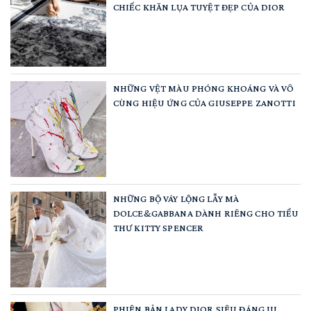
CHIẾC KHĂN LỤA TUYỆT ĐẸP CỦA DIOR
NHỮNG VỆT MÀU PHÓNG KHOÁNG VÀ VÔ
CÙNG HIỆU ỨNG CỦA GIUSEPPE ZANOTTI
NHỮNG BỘ VÁY LỘNG LẪY MÀ
DOLCE&GABBANA DÀNH RIÊNG CHO TIỂU
THƯ KITTY SPENCER
PHIÊN BẢN LADY DIOR SIÊU ĐÁNG IU