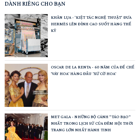
DÀNH RIÊNG CHO BẠN
KHĂN LỤA - 'KIỆT TÁC NGHỆ THUẬT' ĐƯA
HERMÈS LÊN ĐỈNH CAO SUỐT HÀNG THẾ
KỶ
OSCAR DE LA RENTA - 60 NĂM CỦA ĐẾ CHẾ
'VÁY HOA' HÀNG ĐẦU 'XỨ CỜ HOA'
MET GALA - NHỮNG BỘ CÁNH "TÁO BẠO"
NHẤT TRONG LỊCH SỬ CỦA ĐÊM HỘI THỜI
TRANG LỚN NHẤT HÀNH TINH