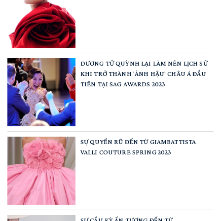
DƯƠNG TỬ QUỲNH LẠI LÀM NÊN LỊCH SỬ
KHI TRỞ THÀNH 'ẢNH HẬU' CHÂU Á ĐẦU
TIÊN TẠI SAG AWARDS 2023
SỰ QUYẾN RŨ ĐẾN TỪ GIAMBATTISTA
VALLI COUTURE SPRING 2023
SỰ CẦU KỲ ẤN TƯỢNG ĐẾN TỪ