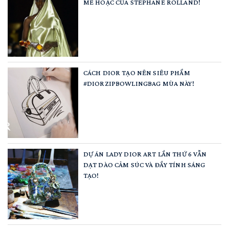
MÊ HOẶC CỦA STEPHANE ROLLAND!
CÁCH DIOR TẠO NÊN SIÊU PHẨM
#DIORZIPBOWLINGBAG MÙA NÀY!
DỰ ÁN LADY DIOR ART LẦN THỨ 6 VẪN
DẠT DÀO CẢM SÚC VÀ ĐẦY TÍNH SÁNG
TẠO!