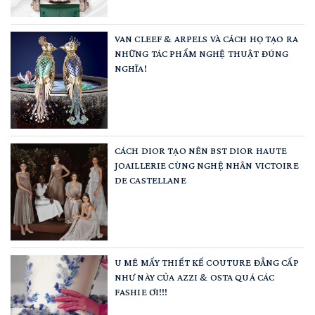
VAN CLEEF & ARPELS VÀ CÁCH HỌ TẠO RA
NHỮNG TÁC PHẨM NGHỆ THUẬT ĐÚNG
NGHĨA!
CÁCH DIOR TẠO NÊN BST DIOR HAUTE
JOAILLERIE CÙNG NGHỆ NHÂN VICTOIRE
DE CASTELLANE
U MÊ MẤY THIẾT KẾ COUTURE ĐẲNG CẤP
NHƯ NÀY CỦA AZZI & OSTA QUÁ CÁC
FASHIE ƠI!!!