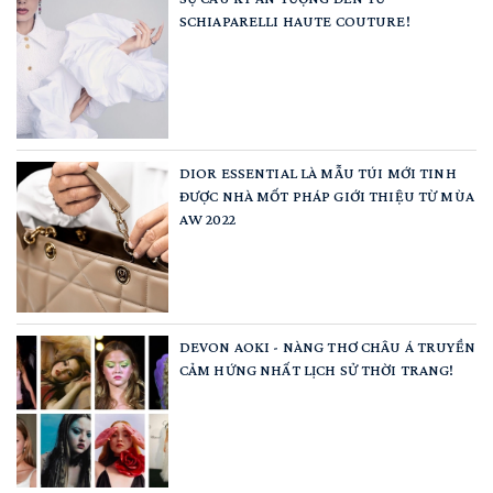
SCHIAPARELLI HAUTE COUTURE!
DIOR ESSENTIAL LÀ MẪU TÚI MỚI TINH
ĐƯỢC NHÀ MỐT PHÁP GIỚI THIỆU TỪ MÙA
AW 2022
DEVON AOKI - NÀNG THƠ CHÂU Á TRUYỀN
CẢM HỨNG NHẤT LỊCH SỬ THỜI TRANG!