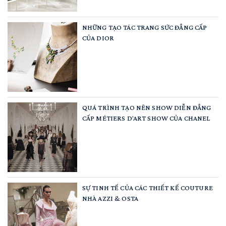
NHỮNG TẠO TÁC TRANG SỨC ĐẲNG CẤP
CỦA DIOR
QUÁ TRÌNH TẠO NÊN SHOW DIỄN ĐẲNG
CẤP MÉTIERS D’ART SHOW CỦA CHANEL
SỰ TINH TẾ CỦA CÁC THIẾT KẾ COUTURE
NHÀ AZZI & OSTA