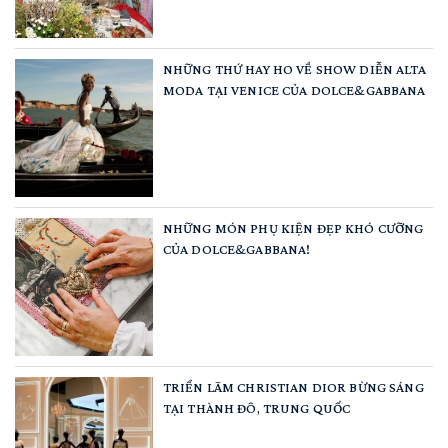
NHỮNG THỨ HAY HO VỀ SHOW DIỄN ALTA
MODA TẠI VENICE CỦA DOLCE&GABBANA
NHỮNG MÓN PHỤ KIỆN ĐẸP KHÓ CƯỠNG
CỦA DOLCE&GABBANA!
TRIỂN LÃM CHRISTIAN DIOR BỪNG SÁNG
TẠI THÀNH ĐÔ, TRUNG QUỐC