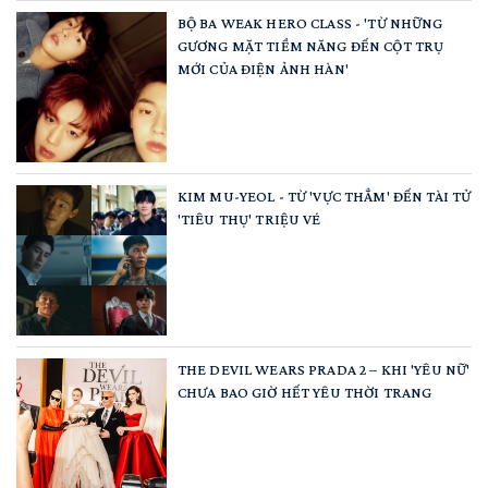
BỘ BA WEAK HERO CLASS - 'TỪ NHỮNG
GƯƠNG MẶT TIỀM NĂNG ĐẾN CỘT TRỤ
MỚI CỦA ĐIỆN ẢNH HÀN'
KIM MU-YEOL - TỪ 'VỰC THẲM' ĐẾN TÀI TỬ
'TIÊU THỤ' TRIỆU VÉ
THE DEVIL WEARS PRADA 2 – KHI 'YÊU NỮ'
CHƯA BAO GIỜ HẾT YÊU THỜI TRANG