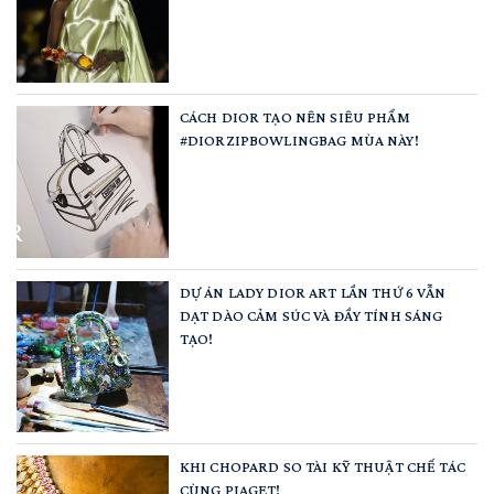
CÁCH DIOR TẠO NÊN SIÊU PHẨM
#DIORZIPBOWLINGBAG MÙA NÀY!
DỰ ÁN LADY DIOR ART LẦN THỨ 6 VẪN
DẠT DÀO CẢM SÚC VÀ ĐẦY TÍNH SÁNG
TẠO!
KHI CHOPARD SO TÀI KỸ THUẬT CHẾ TÁC
CÙNG PIAGET!