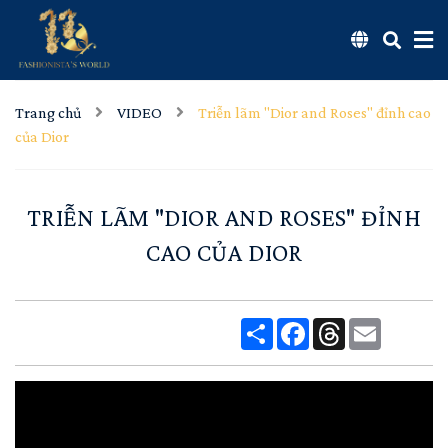
Trang chủ
VIDEO
Triễn lãm "Dior and Roses" đỉnh cao
của Dior
TRIỄN LÃM "DIOR AND ROSES" ĐỈNH
CAO CỦA DIOR
Share
Facebook
Threads
Email