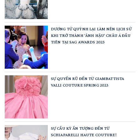
DƯƠNG TỬ QUỲNH LẠI LÀM NÊN LỊCH SỬ
KHI TRỞ THÀNH 'ẢNH HẬU' CHÂU Á ĐẦU
TIÊN TẠI SAG AWARDS 2023
SỰ QUYẾN RŨ ĐẾN TỪ GIAMBATTISTA
VALLI COUTURE SPRING 2023
SỰ CẦU KỲ ẤN TƯỢNG ĐẾN TỪ
SCHIAPARELLI HAUTE COUTURE!