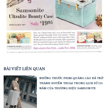
BÀI VIẾT LIÊN QUAN
NHỮNG THƯỚC PHIM QUẢNG CÁO ĐÃ TRỞ
THÀNH HUYỀN THOẠI TRONG LỊCH SỬ 115
NĂM CỦA THƯƠNG HIỆU SAMSONITE