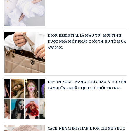
DIOR ESSENTIAL LÀ MẪU TÚI MỚI TINH
ĐƯỢC NHÀ MỐT PHÁP GIỚI THIỆU TỪ MÙA
AW 2022
DEVON AOKI - NÀNG THƠ CHÂU Á TRUYỀN
CẢM HỨNG NHẤT LỊCH SỬ THỜI TRANG!
CÁCH NHÀ CHRISTIAN DIOR CHINH PHỤC