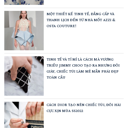
MỘT THIẾT KẾ TINH TẾ, ĐẲNG CẤP VÀ
THANH LỊCH ĐẾN TỪ NHÀ MỐT AZZI &
OSTA COUTURE!
TINH TẾ VÀ TỈ MỈ LÀ CÁCH MÀ VƯƠNG
TRIỀU JIMMY CHOO TẠO RA NHƯNG ĐÔI
GIÀY, CHIẾC TÚI LÀM MÊ MẨN PHÁI ĐẸP
TOÀN CẦU
CÁCH DIOR TẠO NÊN CHIẾC TÚI, ĐÔI HÀI
CỰC XỊN MÙA SS2022