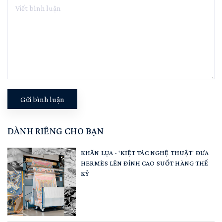
Gửi bình luận
DÀNH RIÊNG CHO BẠN
KHĂN LỤA - 'KIỆT TÁC NGHỆ THUẬT' ĐƯA
HERMÈS LÊN ĐỈNH CAO SUỐT HÀNG THẾ
KỶ