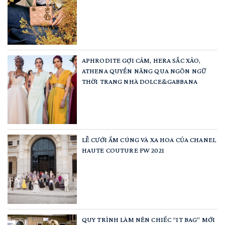
APHRODITE GỢI CẢM, HERA SẮC XẢO,
ATHENA QUYỀN NĂNG QUA NGÔN NGỮ
THỜI TRANG NHÀ DOLCE&GABBANA
LỄ CƯỚI ẤM CÚNG VÀ XA HOA CỦA CHANEL
HAUTE COUTURE FW 2021
QUY TRÌNH LÀM NÊN CHIẾC “IT BAG” MỚI