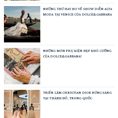
NHỮNG THỨ HAY HO VỀ SHOW DIỄN ALTA
MODA TẠI VENICE CỦA DOLCE&GABBANA
NHỮNG MÓN PHỤ KIỆN ĐẸP KHÓ CƯỠNG
CỦA DOLCE&GABBANA!
TRIỂN LÃM CHRISTIAN DIOR BỪNG SÁNG
TẠI THÀNH ĐÔ, TRUNG QUỐC