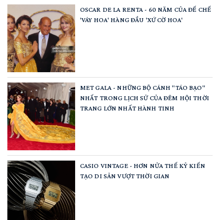
OSCAR DE LA RENTA - 60 NĂM CỦA ĐẾ CHẾ
'VÁY HOA' HÀNG ĐẦU 'XỨ CỜ HOA'
MET GALA - NHỮNG BỘ CÁNH "TÁO BẠO"
NHẤT TRONG LỊCH SỬ CỦA ĐÊM HỘI THỜI
TRANG LỚN NHẤT HÀNH TINH
CASIO VINTAGE - HƠN NỬA THẾ KỶ KIẾN
TẠO DI SẢN VƯỢT THỜI GIAN