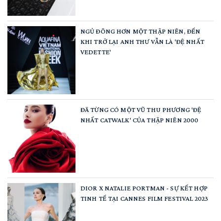
NGỦ ĐÔNG HƠN MỘT THẬP NIÊN, ĐẾN
KHI TRỞ LẠI ANH THƯ VẪN LÀ 'ĐỆ NHẤT
VEDETTE'
ĐÃ TỪNG CÓ MỘT VŨ THU PHƯƠNG 'ĐỆ
NHẤT CATWALK' CỦA THẬP NIÊN 2000
DIOR X NATALIE PORTMAN - SỰ KẾT HỢP
TINH TẾ TẠI CANNES FILM FESTIVAL 2023