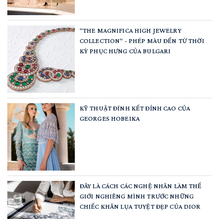
"THE MAGNIFICA HIGH JEWELRY
COLLECTION" - PHÉP MÀU ĐẾN TỪ THỜI
KỲ PHỤC HƯNG CỦA BULGARI
KỸ THUẬT ĐÍNH KẾT ĐỈNH CAO CỦA
GEORGES HOBEIKA
ĐÂY LÀ CÁCH CÁC NGHỆ NHÂN LÀM THẾ
GIỚI NGHIÊNG MÌNH TRƯỚC NHỮNG
CHIẾC KHĂN LỤA TUYỆT ĐẸP CỦA DIOR