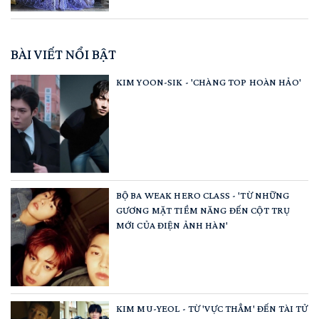
BÀI VIẾT NỔI BẬT
KIM YOON-SIK - 'CHÀNG TOP HOÀN HẢO'
BỘ BA WEAK HERO CLASS - 'TỪ NHỮNG
GƯƠNG MẶT TIỀM NĂNG ĐẾN CỘT TRỤ
MỚI CỦA ĐIỆN ẢNH HÀN'
KIM MU-YEOL - TỪ 'VỰC THẲM' ĐẾN TÀI TỬ