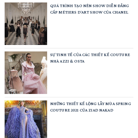
QUÁ TRÌNH TẠO NÊN SHOW DIỄN ĐẲNG
CẤP MÉTIERS D’ART SHOW CỦA CHANEL
SỰ TINH TẾ CỦA CÁC THIẾT KẾ COUTURE
NHÀ AZZI & OSTA
NHỮNG THIẾT KẾ LỘNG LẪY MÙA SPRING
COUTURE 2021 CỦA ZIAD NAKAD