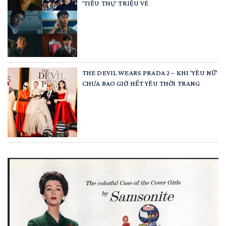
'TIÊU THỤ' TRIỆU VÉ
THE DEVIL WEARS PRADA 2 – KHI 'YÊU NỮ'
CHƯA BAO GIỜ HẾT YÊU THỜI TRANG