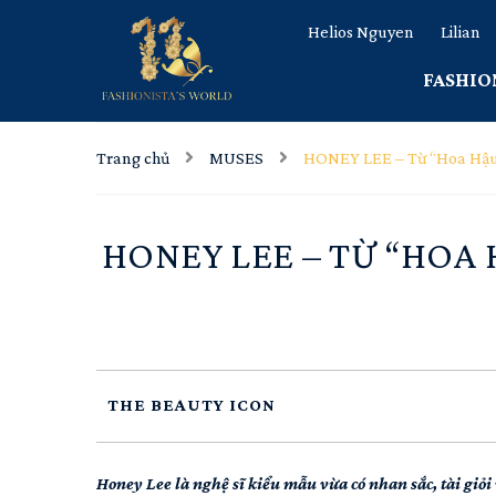
Helios Nguyen
Lilian
FASHIO
Trang chủ
MUSES
HONEY LEE – Từ “Hoa Hậu đ
HONEY LEE – TỪ “HOA
THE BEAUTY ICON
Honey Lee là nghệ sĩ kiểu mẫu vừa có nhan sắc, tài giỏ