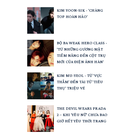
KIM YOON-SIK - 'CHÀNG
TOP HOÀN HẢO'
BỘ BA WEAK HERO CLASS -
'TỪ NHỮNG GƯƠNG MẶT
TIỀM NĂNG ĐẾN CỘT TRỤ
MỚI CỦA ĐIỆN ẢNH HÀN'
KIM MU-YEOL - TỪ 'VỰC
THẲM' ĐẾN TÀI TỬ 'TIÊU
THỤ' TRIỆU VÉ
THE DEVIL WEARS PRADA
2 – KHI 'YÊU NỮ' CHƯA BAO
GIỜ HẾT YÊU THỜI TRANG