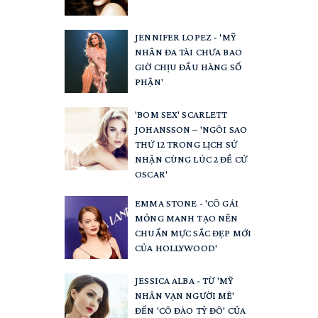
JENNIFER LOPEZ - 'MỸ
NHÂN ĐA TÀI CHƯA BAO
GIỜ CHỊU ĐẦU HÀNG SỐ
PHẬN'
'BOM SEX' SCARLETT
JOHANSSON – 'NGÔI SAO
THỨ 12 TRONG LỊCH SỬ
NHẬN CÙNG LÚC 2 ĐỀ CỬ
OSCAR'
EMMA STONE - 'CÔ GÁI
MỎNG MANH TẠO NÊN
CHUẨN MỰC SẮC ĐẸP MỚI
CỦA HOLLYWOOD'
JESSICA ALBA - TỪ 'MỸ
NHÂN VẠN NGƯỜI MÊ'
ĐẾN 'CÔ ĐÀO TỶ ĐÔ' CỦA