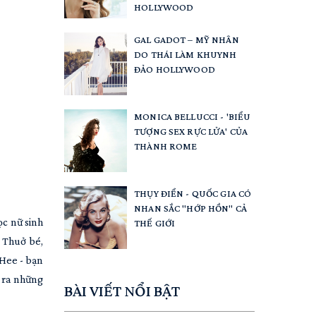
HOLLYWOOD
GAL GADOT – MỸ NHÂN
DO THÁI LÀM KHUYNH
ĐẢO HOLLYWOOD
MONICA BELLUCCI - 'BIỂU
TƯỢNG SEX RỰC LỬA' CỦA
THÀNH ROME
THỤY ĐIỂN - QUỐC GIA CÓ
NHAN SẮC "HỚP HỒN" CẢ
ọc nữ sinh
THẾ GIỚI
 Thuở bé,
 Hee - bạn
 ra những
BÀI VIẾT NỔI BẬT