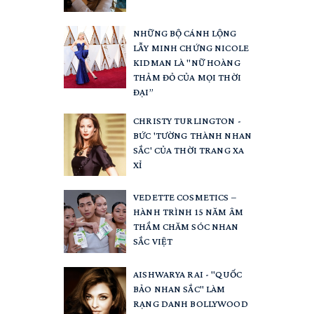
NHỮNG BỘ CÁNH LỘNG
LẪY MINH CHỨNG NICOLE
KIDMAN LÀ "NỮ HOÀNG
THẢM ĐỎ CỦA MỌI THỜI
ĐẠI”
CHRISTY TURLINGTON -
BỨC 'TƯỜNG THÀNH NHAN
SẮC' CỦA THỜI TRANG XA
XỈ
VEDETTE COSMETICS –
HÀNH TRÌNH 15 NĂM ÂM
THẦM CHĂM SÓC NHAN
SẮC VIỆT
AISHWARYA RAI - "QUỐC
BẢO NHAN SẮC" LÀM
RẠNG DANH BOLLYWOOD