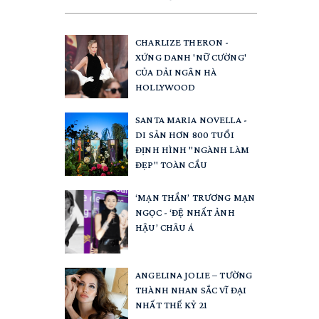
CHARLIZE THERON -
XỨNG DANH 'NỮ CƯỜNG'
CỦA DẢI NGÂN HÀ
HOLLYWOOD
SANTA MARIA NOVELLA -
DI SẢN HƠN 800 TUỔI
ĐỊNH HÌNH "NGÀNH LÀM
ĐẸP" TOÀN CẦU
‘MẠN THẦN’ TRƯƠNG MẠN
NGỌC - ‘ĐỆ NHẤT ẢNH
HẬU’ CHÂU Á
ANGELINA JOLIE – TƯỜNG
THÀNH NHAN SẮC VĨ ĐẠI
NHẤT THẾ KỶ 21