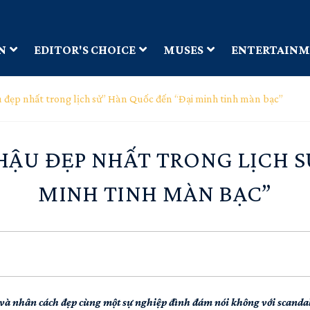
N
EDITOR'S CHOICE
MUSES
ENTERTAIN
ẹp nhất trong lịch sử” Hàn Quốc đến “Đại minh tinh màn bạc”
 HẬU ĐẸP NHẤT TRONG LỊCH S
MINH TINH MÀN BẠC”
i và nhân cách đẹp cùng một sự nghiệp đình đám nói không với scanda