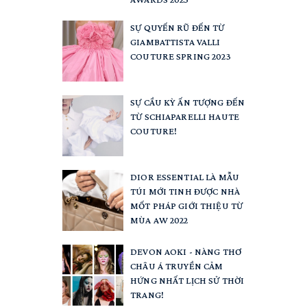
SỰ QUYẾN RŨ ĐẾN TỪ
GIAMBATTISTA VALLI
COUTURE SPRING 2023
SỰ CẦU KỲ ẤN TƯỢNG ĐẾN
TỪ SCHIAPARELLI HAUTE
COUTURE!
DIOR ESSENTIAL LÀ MẪU
TÚI MỚI TINH ĐƯỢC NHÀ
MỐT PHÁP GIỚI THIỆU TỪ
MÙA AW 2022
DEVON AOKI - NÀNG THƠ
CHÂU Á TRUYỀN CẢM
HỨNG NHẤT LỊCH SỬ THỜI
TRANG!