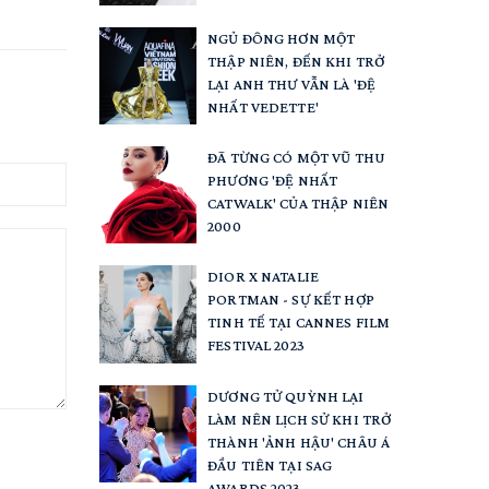
NGỦ ĐÔNG HƠN MỘT
THẬP NIÊN, ĐẾN KHI TRỞ
LẠI ANH THƯ VẪN LÀ 'ĐỆ
NHẤT VEDETTE'
ĐÃ TỪNG CÓ MỘT VŨ THU
PHƯƠNG 'ĐỆ NHẤT
CATWALK' CỦA THẬP NIÊN
2000
DIOR X NATALIE
PORTMAN - SỰ KẾT HỢP
TINH TẾ TẠI CANNES FILM
FESTIVAL 2023
DƯƠNG TỬ QUỲNH LẠI
LÀM NÊN LỊCH SỬ KHI TRỞ
THÀNH 'ẢNH HẬU' CHÂU Á
ĐẦU TIÊN TẠI SAG
AWARDS 2023