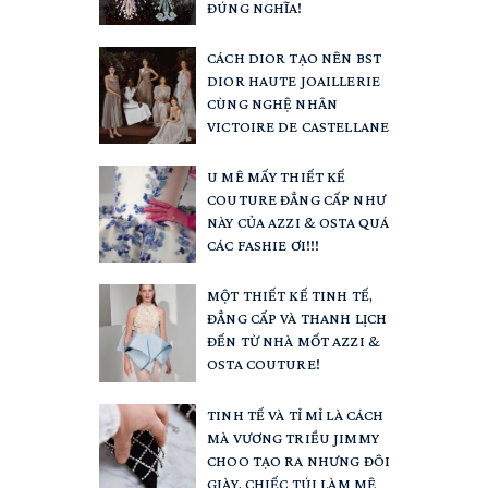
ĐÚNG NGHĨA!
CÁCH DIOR TẠO NÊN BST
DIOR HAUTE JOAILLERIE
CÙNG NGHỆ NHÂN
VICTOIRE DE CASTELLANE
U MÊ MẤY THIẾT KẾ
COUTURE ĐẲNG CẤP NHƯ
NÀY CỦA AZZI & OSTA QUÁ
CÁC FASHIE ƠI!!!
MỘT THIẾT KẾ TINH TẾ,
ĐẲNG CẤP VÀ THANH LỊCH
ĐẾN TỪ NHÀ MỐT AZZI &
OSTA COUTURE!
TINH TẾ VÀ TỈ MỈ LÀ CÁCH
MÀ VƯƠNG TRIỀU JIMMY
CHOO TẠO RA NHƯNG ĐÔI
GIÀY, CHIẾC TÚI LÀM MÊ