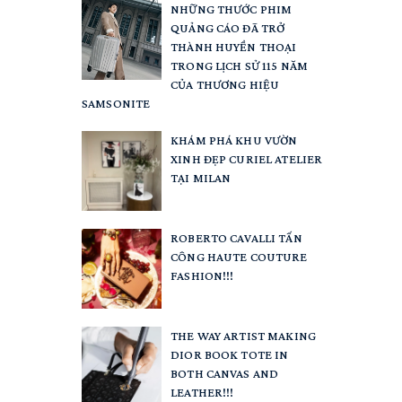
NHỮNG THƯỚC PHIM
QUẢNG CÁO ĐÃ TRỞ
THÀNH HUYỀN THOẠI
TRONG LỊCH SỬ 115 NĂM
CỦA THƯƠNG HIỆU
SAMSONITE
KHÁM PHÁ KHU VƯỜN
XINH ĐẸP CURIEL ATELIER
TẠI MILAN
ROBERTO CAVALLI TẤN
CÔNG HAUTE COUTURE
FASHION!!!
THE WAY ARTIST MAKING
DIOR BOOK TOTE IN
BOTH CANVAS AND
LEATHER!!!