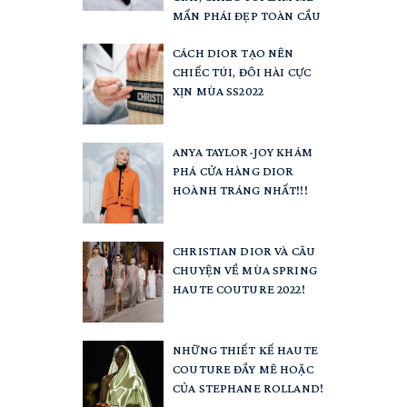
MẨN PHÁI ĐẸP TOÀN CẦU
CÁCH DIOR TẠO NÊN
CHIẾC TÚI, ĐÔI HÀI CỰC
XỊN MÙA SS2022
ANYA TAYLOR-JOY KHÁM
PHÁ CỬA HÀNG DIOR
HOÀNH TRÁNG NHẤT!!!
CHRISTIAN DIOR VÀ CÂU
CHUYỆN VỀ MÙA SPRING
HAUTE COUTURE 2022!
NHỮNG THIẾT KẾ HAUTE
COUTURE ĐẦY MÊ HOẶC
CỦA STEPHANE ROLLAND!