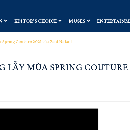
N
EDITOR'S CHOICE
MUSES
ENTERTAIN
ùa Spring Couture 2021 của Ziad Nakad
G LẪY MÙA SPRING COUTURE 