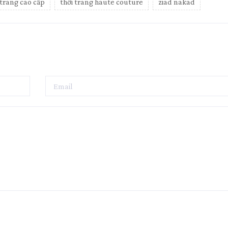
 trang cao cấp
thời trang haute couture
ziad nakad