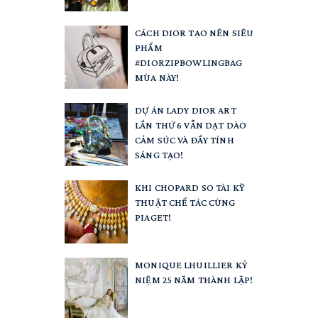
CÁCH DIOR TẠO NÊN SIÊU
PHẨM
#DIORZIPBOWLINGBAG
MÙA NÀY!
DỰ ÁN LADY DIOR ART
LẦN THỨ 6 VẪN DẠT DÀO
CẢM SÚC VÀ ĐẦY TÍNH
SÁNG TẠO!
KHI CHOPARD SO TÀI KỸ
THUẬT CHẾ TÁC CÙNG
PIAGET!
MONIQUE LHUILLIER KỶ
NIỆM 25 NĂM THÀNH LẬP!