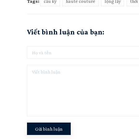
Tags:
cầu kỳ
haute couture
lộng lẫy
thời
Viết bình luận của bạn:
Gửi bình luận