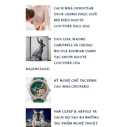
CÁCH NHÀ CHRISTIAN
DIOR CHINH PHỤC GIỚI
MỘ ĐIỆU HAUTE
COUTURE FALL 2022
DUA LIPA, NAOMI
CAMPBELL VÀ CHỊ ĐẠI
NICOLE KIDMAN OANH
TẠC SHOW HAUTE
COUTURE CỦA
BALENCIAGA!
KỸ NGHỆ CHẾ TÁC ĐỈNH
CAO NHÀ CHOPARD
VAN CLEEF & ARPELS VÀ
CÁCH HỌ TẠO RA NHỮNG
TÁC PHẨM NGHỆ THUẬT