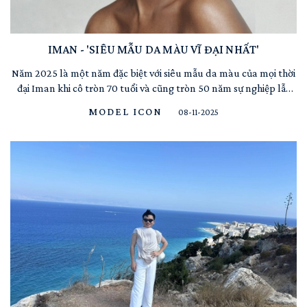
IMAN - 'SIÊU MẪU DA MÀU VĨ ĐẠI NHẤT'
Năm 2025 là một năm đặc biệt với siêu mẫu da màu của mọi thời
đại Iman khi cô tròn 70 tuổi và cũng tròn 50 năm sự nghiệp lẫy
lừng của mình. Iman Abdulmajid không phải là một cái tên, mà
MODEL ICON
08-11-2025
là một dòng sông dài năm mươi năm, bắt nguồn từ sa mạc
Somalia năm 1975 và vẫn cuồn cuộn chảy đến tận 2025, để ...