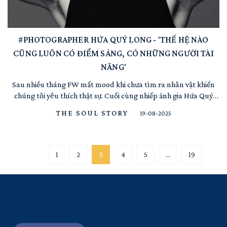
#PHOTOGRAPHER HỨA QUÝ LONG - 'THẾ HỆ NÀO
CŨNG LUÔN CÓ ĐIỂM SÁNG, CÓ NHỮNG NGƯỜI TÀI
NĂNG'
Sau nhiều tháng FW mất mood khi chưa tìm ra nhân vật khiến
chúng tôi yêu thích thật sự. Cuối cùng nhiếp ảnh gia Hứa Quý
Long đã xuất hiện và sẽ là nhân vật mở đầu mùa hai của "The
THE SOUL STORY
19-08-2025
Soul Story" với những chia sẻ đầy chân thành và tâm huyết. Làm
photographer nhưng mang giao diện rất model và điện ...
1
2
3
4
5
...
19