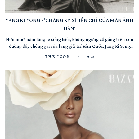
YANG KI YONG - 'CHÀNG KỴ SĨ BỀN CHÍ CỦA MÀN ẢNH
HÀN'
Hơn mười năm lặng lẽ cống hiến, không ngừng cố gắng trên con
đường đầy chông gai của làng giải trí Hàn Quốc, Jang Ki Yong
cuối cùng cũng được trao chiếc huân chương xứng đáng. Từ một
THE ICON
21-11-2025
chàng người mẫu cao 1m88 với đôi mắt sâu thẳm và gương mặt
“đẹp kiểu không thể diễn xuất”, anh đã kiên nhẫn bước q...