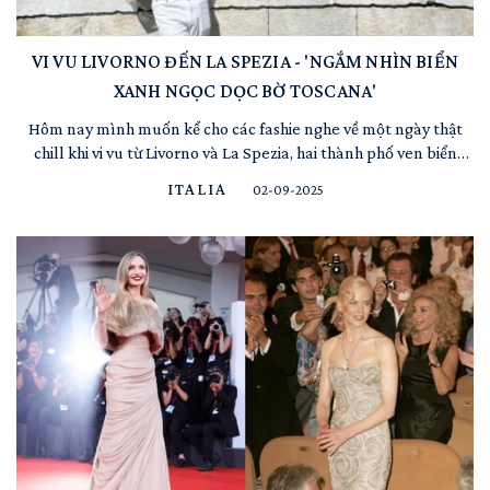
VI VU LIVORNO ĐẾN LA SPEZIA - 'NGẮM NHÌN BIỂN
XANH NGỌC DỌC BỜ TOSCANA'
Hôm nay mình muốn kể cho các fashie nghe về một ngày thật
chill khi vi vu từ Livorno và La Spezia, hai thành phố ven biển
thuộc vùng Tuscany của nước Ý xinh đẹp. Với không khí biển cả
ITALIA
02-09-2025
và chút dư vị tươi mát đầy thư giãn. Tha hồ mà có hình sống ảo
nha mấy bà ơi!!! Thích nhất ở Livorno là ghé ...