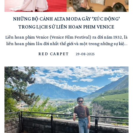
NHỮNG BỘ CÁNH ALTA MODA GÂY ‘XÚC ĐỘNG’
TRONG LỊCH SỬ LIÊN HOAN PHIM VENICE
Liên hoan phim Venice (Venice Film Festival) ra đời năm 1932, là
liên hoan phim lâu đời nhất thế giới và một trong những sự kiện
điện ảnh danh giá thuộc “Bộ ba quyền lực” cùng với Cannes và
RED CARPET
29-08-2025
Berlin. Ngoài việc tôn vinh nghệ thuật điện ảnh qua giải thưởng
Sư tử vàng (Leone d’Oro), Venice còn là nơi...