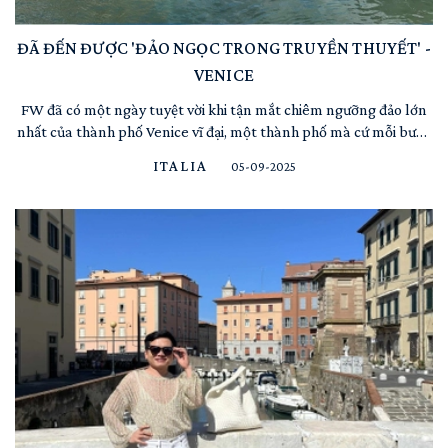
ĐÃ ĐẾN ĐƯỢC 'ĐẢO NGỌC TRONG TRUYỀN THUYẾT' -
VENICE
FW đã có một ngày tuyệt vời khi tận mắt chiêm ngưỡng đảo lớn
nhất của thành phố Venice vĩ đại, một thành phố mà cứ mỗi bước
chân là một điều kỳ diệu. Đúng là không ngoa khi gọi đây là nơi
ITALIA
05-09-2025
độc nhất vô nhị trên hành tinh, như bước vào một câu chuyện cổ
tích. Bước vào khu trung tâm Venice, ...