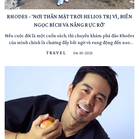
RHODES - 'NƠI THẦN MẶT TRỜI HELIOS TRỊ VÌ, BIỂN
NGỌC BÍCH VÀ NẮNG RỰC RỠ'
Nếu cuộc đời là một cuốn sách, thì chuyến khám phá đảo Rhodes
của mình chính là chương đầy bất ngờ và rung động đến nao
lòng. Helios Nguyễn – vừa trở về từ hòn đảo của những vị thần ấy,
TRAVEL
04-10-2025
nơi mà mọi thứ dường như được viết sẵn từ định mệnh. Chuyến đi
ngắn ngủi thôi, nhưng nó đã khắc sâu vào tim mìn...