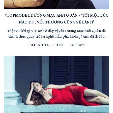
#TOPMODEL DƯƠNG MẠC ANH QUÂN - 'TỚI MỘT LÚC
NÀO ĐÓ, VẾT THƯƠNG CŨNG SẼ LÀNH'
Thật vui khi gặp lại anh ở đây, vậy là Dương Mạc Anh Quân đã
chính thức quay trở lại nghề mẫu phải không? Anh đã đi đâu
những năm qua? Chào Helios và các độc giả của Fahionista's
THE SOUL STORY
02-10-2025
World, nghe tới đoạn “chính thức quay trở lại nghề mẫu” mang
tới cho Quân cảm giác lạ lẫm nhưng cũng rất vui. Xa la vì...