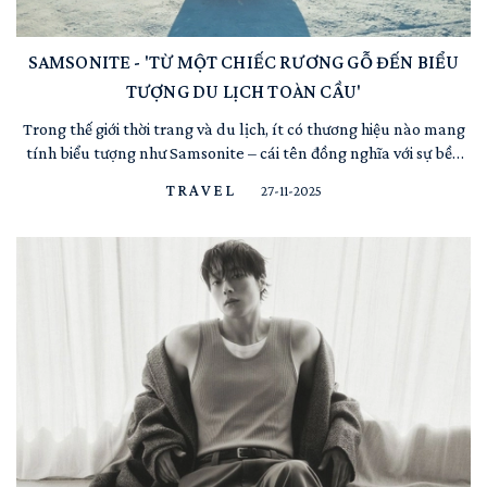
SAMSONITE - 'TỪ MỘT CHIẾC RƯƠNG GỖ ĐẾN BIỂU
TƯỢNG DU LỊCH TOÀN CẦU'
Trong thế giới thời trang và du lịch, ít có thương hiệu nào mang
tính biểu tượng như Samsonite – cái tên đồng nghĩa với sự bền
bỉ, sáng tạo và phong cách vượt thời gian. Với hơn 115 năm chinh
TRAVEL
27-11-2025
phục những cung đường vạn dặm, Samsonite không chỉ là một
chiếc vali, mà còn là người bạn đồng hành đáng ...