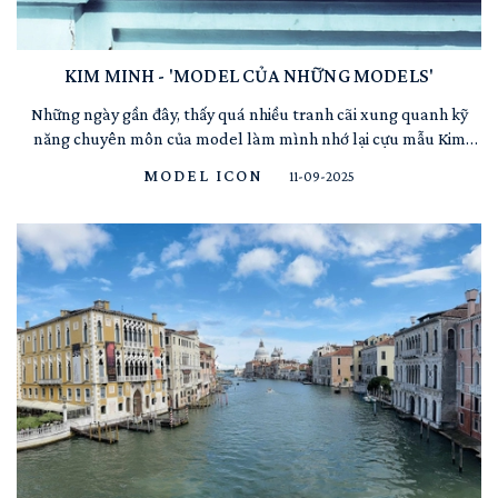
KIM MINH - 'MODEL CỦA NHỮNG MODELS'
Những ngày gần đây, thấy quá nhiều tranh cãi xung quanh kỹ
năng chuyên môn của model làm mình nhớ lại cựu mẫu Kim
Minh ghê nơi. Thập niên 2000s không phủ sóng truyền thông
MODEL ICON
11-09-2025
như Anh Thư, Thanh Hằng… cũng không lấn sân diễn xuất hay
tấn công thị trường quốc tế như Bảo Hoà, Hà Anh. Kim Minh là ...