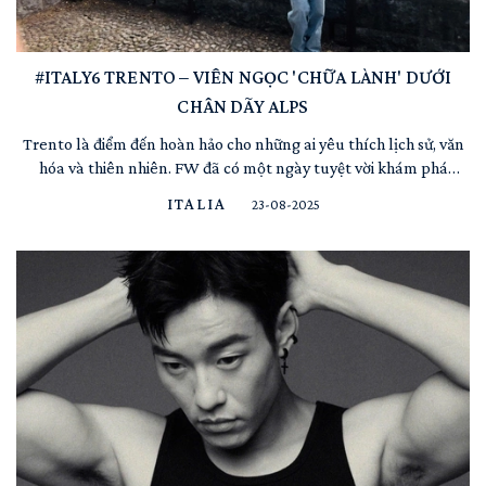
#ITALY6 TRENTO – VIÊN NGỌC 'CHỮA LÀNH' DƯỚI
CHÂN DÃY ALPS
Trento là điểm đến hoàn hảo cho những ai yêu thích lịch sử, văn
hóa và thiên nhiên. FW đã có một ngày tuyệt vời khám phá
những địa danh các fashie phải đến của thành phố này. Ngày của
ITALIA
23-08-2025
tôi bắt đầu tại Piazza Duomo, trái tim của Trento, nơi mang đậm
không khí nhộn nhịp và quyến rũ. Qu...