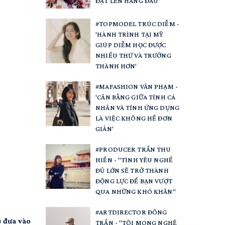
ĐẶT LÊN HÀNG ĐẦU'
#TOPMODEL TRÚC DIỄM -
'HÀNH TRÌNH TẠI MỸ
GIÚP DIỄM HỌC ĐƯỢC
NHIỀU THỨ VÀ TRƯỞNG
THÀNH HƠN'
#MAFASHION VÂN PHẠM -
'CÂN BẰNG GIỮA TÍNH CÁ
NHÂN VÀ TÍNH ỨNG DỤNG
LÀ VIỆC KHÔNG HỀ ĐƠN
GIẢN'
#PRODUCER TRẦN THU
HIỀN - "TÌNH YÊU NGHỀ
ĐỦ LỚN SẼ TRỞ THÀNH
ĐỘNG LỰC ĐỂ BẠN VƯỢT
QUA NHỮNG KHÓ KHĂN"
#ARTDIRECTOR ĐÔNG
 đưa vào
TRẦN - "TÔI MONG NGHỆ