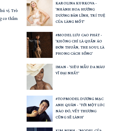
KAROLINA KURKOVA -
'NHÀNH HOA HƯỚNG
hú vị. Trò
DƯƠNG BẢN LĨNH, TRÍ TUỆ
ng co thầm
CỦA LÀNG MỐT'
#MODEL LƯU CAO PHÁT -
'KHÔNG CHỈ LÀ QUẦN ÁO
ĐƠN THUẦN, THE SOUL LÀ
PHONG CÁCH SỐNG'
IMAN - 'SIÊU MẪU DA MÀU
VĨ ĐẠI NHẤT'
#TOPMODEL DƯƠNG MẠC
ANH QUÂN - 'TỚI MỘT LÚC
NÀO ĐÓ, VẾT THƯƠNG
CŨNG SẼ LÀNH'
KIM MINH - 'MODEL CỦA