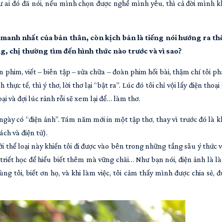
ư ai đó đã nói, nếu mình chọn được nghề mình yêu, thì cả đời mình 
manh nhất của bản thân, còn kịch bản là tiếng nói hướng ra thế 
, chị thường tìm đến hình thức nào trước và vì sao?
n phim, viết – biên tập – sửa chữa – đoàn phim hối bài, thậm chí tôi ph
hực tế, thì ý thơ, lời thơ lại “bật ra”. Lúc đó tôi chỉ vội lấy điện thoại
i và đợi lúc rảnh rỗi sẽ xem lại để… làm thơ.
 ngày có “điện ảnh”. Tám năm mới in một tập thơ, thay vì trước đó là 
ch và điện tử).
i thể loại này khiến tôi đi được vào bên trong những tầng sâu ý thức 
triết học để hiểu biết thêm mà vững chãi… Như bạn nói, điện ảnh là là
ng tôi, biết ơn họ, và khi làm việc, tôi cảm thấy mình được chia sẻ, 