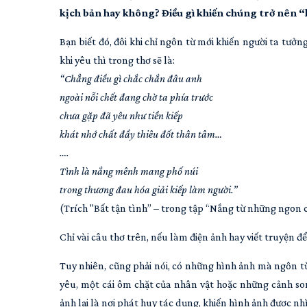
kịch bản hay không? Điều gì khiến chúng trở nên 
Bạn biết đó, đôi khi chỉ ngôn từ mới khiến người ta tưở
khi yêu thì trong thơ sẽ là:
“Chẳng điều gì chắc chắn đâu anh
ngoài nỗi chết đang chờ ta phía trước
chưa gặp đã yêu như tiền kiếp
khát nhớ chất đầy thiêu đốt thân tâm…
….
Tình là nắng mênh mang phố núi
trong thương đau hóa giải kiếp làm người.”
(Trích "Bất tận tình” – trong tập “Nắng từ những ngon
Chỉ vài câu thơ trên, nếu làm điện ảnh hay viết truyện để 
Tuy nhiên, cũng phải nói, có những hình ảnh mà ngôn từ 
yêu, một cái ôm chặt của nhân vật hoặc những cảnh son
ảnh lại là nơi phát huy tác dụng, khiến hình ảnh được n