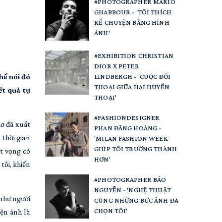
#PHOTOGRAPHER MARIO
GHABBOUR - 'TÔI THÍCH
KỂ CHUYỆN BẰNG HÌNH
ẢNH'
#EXHIBITION CHRISTIAN
DIOR X PETER
hể nói đó
LINDBERGH - 'CUỘC ĐỐI
THOẠI GIỮA HAI HUYỀN
ết quả tự
THOẠI'
#FASHIONDESIGNER
hơ đã xuất
PHAN ĐĂNG HOÀNG -
 thời gian
'MILAN FASHION WEEK
GIÚP TÔI TRƯỞNG THÀNH
át vọng có
HƠN'
tôi, khiến
#PHOTOGRAPHER BẢO
NGUYỄN - 'NGHỆ THUẬT
 như người
CÙNG NHỮNG BỨC ẢNH ĐÃ
CHỌN TÔI'
iện ảnh là