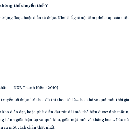
“không thể chuyển thể”?
ng tượng được hoặc diễn tả được. Như thế giới nội tâm phức tạp của mộ
 chân” – NXB Thanh Niên - 2010)
truyền tải được “tứ thơ” đó thì theo tôi là… hơi khó và quá mất thời gia
khó diễn đạt, hoặc phải diễn đạt rất dài mới thể hiện được: ánh mắt 
g hành giữa hiện tại và quá khứ, giữa mệt mỏi và thăng hoa… Lúc nà
hìn ra một cách chân thật nhất.