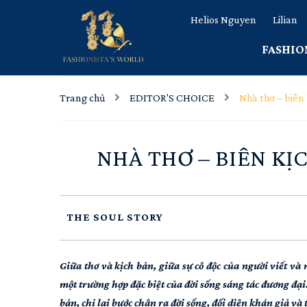
Helios Nguyen
Lilian
FASHIO
Trang chủ
EDITOR'S CHOICE
Nhà thơ – biên
NHÀ THƠ – BIÊN KỊ
THE SOUL STORY
Giữa thơ và kịch bản, giữa sự cô độc của người viết v
một trường hợp đặc biệt của đời sống sáng tác đương đại
bản, chị lại bước chân ra đời sống, đối diện khán giả và