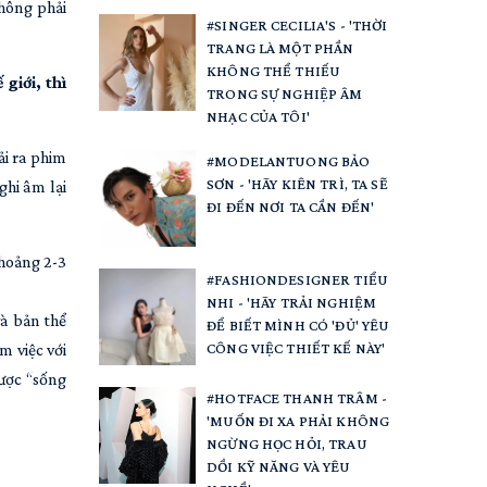
không phải
#SINGER CECILIA'S - 'THỜI
TRANG LÀ MỘT PHẦN
KHÔNG THỂ THIẾU
giới, thì
TRONG SỰ NGHIỆP ÂM
NHẠC CỦA TÔI'
ải ra phim
#MODELANTUONG BẢO
SƠN - 'HÃY KIÊN TRÌ, TA SẼ
 ghi âm lại
ĐI ĐẾN NƠI TA CẦN ĐẾN'
khoảng 2-3
#FASHIONDESIGNER TIỂU
NHI - 'HÃY TRẢI NGHIỆM
và bản thể
ĐỂ BIẾT MÌNH CÓ 'ĐỦ' YÊU
CÔNG VIỆC THIẾT KẾ NÀY'
m việc với
được “sống
#HOTFACE THANH TRÂM -
'MUỐN ĐI XA PHẢI KHÔNG
NGỪNG HỌC HỎI, TRAU
DỒI KỸ NĂNG VÀ YÊU