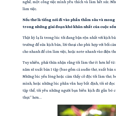
nghề, một công việc mình yêu thích và làm hết sức. Nh
làm việc.
Nếu thơ là tiếng nói đi vào phần thẳm sâu và mong 
trong những giai đoạn khó khăn nhất của cuộc sống
Thật kỳ lạ là trong lúc tôi đang bận rộn nhất với kịch bả
trường để sửa kịch bản, lời thoại cho phù hợp với bối cảnh t
cho nhanh để còn làm việc, hoặc note nhanh vào điện thoạ
Tuy nhiên, phải thừa nhận rằng tôi làm thơ ít hơn kể từ
năm sẽ xuất bản 1 tập (bao gồm cả audio thơ, xuất bản sá
Những lúc yếu lòng hoặc cảm thấy cô độc tôi làm thơ, bở
mình, hoặc những lúc phân vân hay bất định, tôi sẽ đọc 
tập thể, tôi yêu những người bạn biên kịch đã gắn bó cù
thực” hơn…