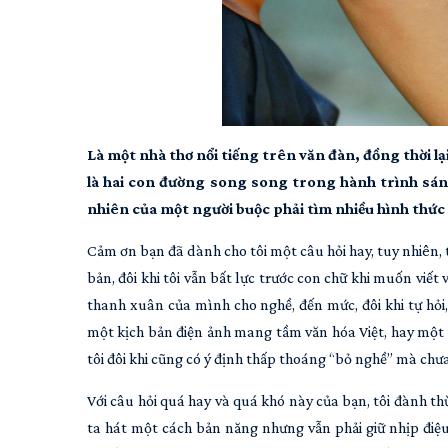
Là một nhà thơ nổi tiếng trên văn đàn, đồng thời lại
là hai con đường song song trong hành trình sáng 
nhiên của một người buộc phải tìm nhiều hình thứ
Cảm ơn bạn đã dành cho tôi một câu hỏi hay, tuy nhiên, 
bản, đôi khi tôi vẫn bất lực trước con chữ khi muốn viết v
thanh xuân của mình cho nghề, đến mức, đôi khi tự hỏi
một kịch bản điện ảnh mang tầm văn hóa Việt, hay một b
tôi đôi khi cũng có ý định thấp thoáng “bỏ nghề” mà chư
Với câu hỏi quá hay và quá khó này của bạn, tôi đành thừ
ta hát một cách bản năng nhưng vẫn phải giữ nhịp điệu.