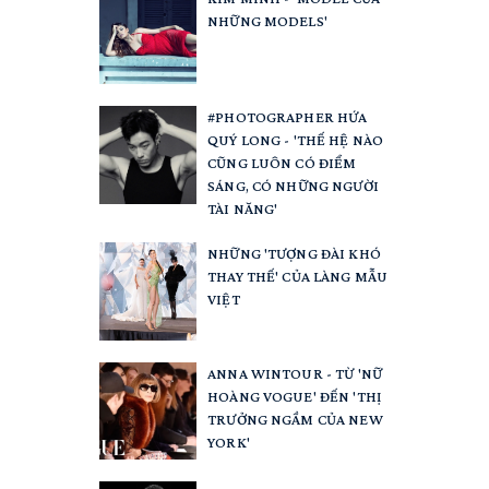
NHỮNG MODELS'
#PHOTOGRAPHER HỨA
QUÝ LONG - 'THẾ HỆ NÀO
CŨNG LUÔN CÓ ĐIỂM
SÁNG, CÓ NHỮNG NGƯỜI
TÀI NĂNG'
NHỮNG 'TƯỢNG ĐÀI KHÓ
THAY THẾ' CỦA LÀNG MẪU
VIỆT
ANNA WINTOUR - TỪ 'NỮ
HOÀNG VOGUE' ĐẾN 'THỊ
TRƯỞNG NGẦM CỦA NEW
YORK'