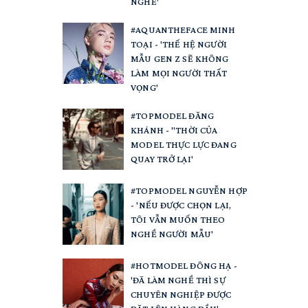
NGHỀ'
#AQUANTHEFACE MINH
TOẠI - 'THẾ HỆ NGƯỜI
MẪU GEN Z SẼ KHÔNG
LÀM MỌI NGƯỜI THẤT
VỌNG'
#TOPMODEL ĐĂNG
KHÁNH - "THỜI CỦA
MODEL THỰC LỰC ĐANG
QUAY TRỞ LẠI'
#TOPMODEL NGUYỄN HỢP
- 'NẾU ĐƯỢC CHỌN LẠI,
TÔI VẪN MUỐN THEO
NGHỀ NGƯỜI MẪU'
#HOTMODEL ĐÔNG HẠ -
'ĐÃ LÀM NGHỀ THÌ SỰ
CHUYÊN NGHIỆP ĐƯỢC