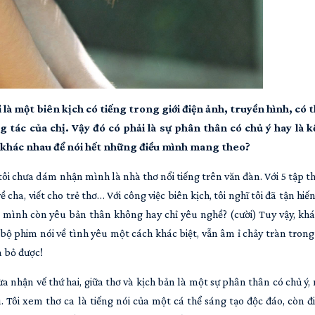
 là một biên kịch có tiếng trong giới điện ảnh, truyền hình, có t
tác của chị. Vậy đó có phải là sự phân thân có chủ ý hay là k
c khác nhau để nói hết những điều mình mang theo?
tôi chưa dám nhận mình là nhà thơ nổi tiếng trên văn đàn. Với 5 tập t
ề cha, viết cho trẻ thơ… Với công việc biên kịch, tôi nghĩ tôi đã tận hiến
, mình còn yêu bản thân không hay chỉ yêu nghề? (cười) Tuy vậy, kh
ộ phim nói về tình yêu một cách khác biệt, vẫn âm ỉ chảy tràn trong 
a bỏ được!
a nhận vế thứ hai, giữa thơ và kịch bản là một sự phân thân có chủ ý,
 Tôi xem thơ ca là tiếng nói của một cá thể sáng tạo độc đáo, còn đ