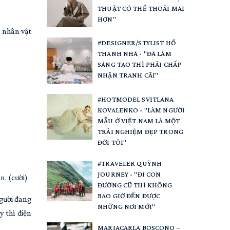
THUẬT CÓ THỂ THOẢI MÁI
HƠN"
t nhân vật
#DESIGNER/STYLIST HỒ
THANH NHÃ - "ĐÃ LÀM
SÁNG TẠO THÌ PHẢI CHẤP
NHẬN TRANH CÃI"
#HOTMODEL SVITLANA
KOVALENKO - "LÀM NGƯỜI
MẪU Ở VIỆT NAM LÀ MỘT
TRẢI NGHIỆM ĐẸP TRONG
ĐỜI TÔI"
#TRAVELER QUỲNH
JOURNEY - "ĐI CON
n. (cười)
ĐƯỜNG CŨ THÌ KHÔNG
BAO GIỜ ĐẾN ĐƯỢC
người đang
NHỮNG NƠI MỚI"
y thì điện
MARIACARLA BOSCONO –