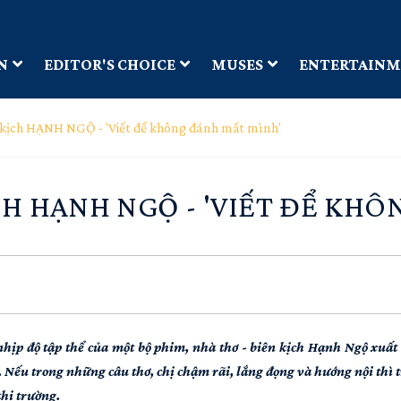
N
EDITOR'S CHOICE
MUSES
ENTERTAIN
 kịch HẠNH NGỘ - 'Viết để không đánh mất mình'
CH HẠNH NGỘ - 'VIẾT ĐỂ KH
à nhịp độ tập thể của một bộ phim, nhà thơ - biên kịch Hạnh Ngộ xuấ
. Nếu trong những câu thơ, chị chậm rãi, lắng đọng và hướng nội thì 
 thị trường.