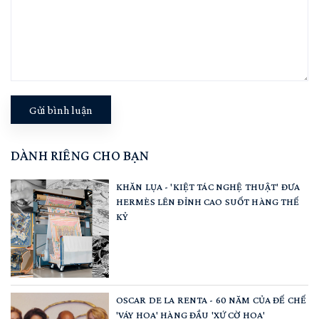
Gửi bình luận
DÀNH RIÊNG CHO BẠN
KHĂN LỤA - 'KIỆT TÁC NGHỆ THUẬT' ĐƯA
HERMÈS LÊN ĐỈNH CAO SUỐT HÀNG THẾ
KỶ
OSCAR DE LA RENTA - 60 NĂM CỦA ĐẾ CHẾ
'VÁY HOA' HÀNG ĐẦU 'XỨ CỜ HOA'