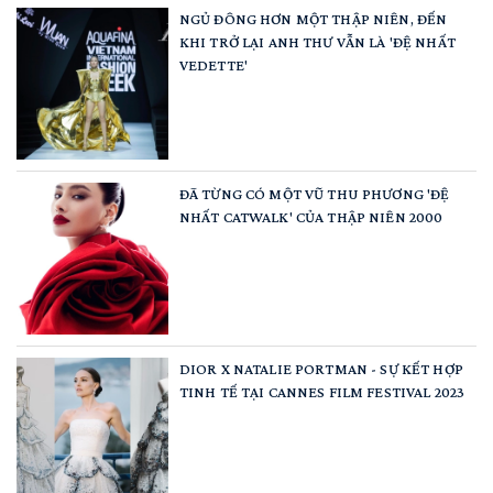
NGỦ ĐÔNG HƠN MỘT THẬP NIÊN, ĐẾN
KHI TRỞ LẠI ANH THƯ VẪN LÀ 'ĐỆ NHẤT
VEDETTE'
ĐÃ TỪNG CÓ MỘT VŨ THU PHƯƠNG 'ĐỆ
NHẤT CATWALK' CỦA THẬP NIÊN 2000
DIOR X NATALIE PORTMAN - SỰ KẾT HỢP
TINH TẾ TẠI CANNES FILM FESTIVAL 2023