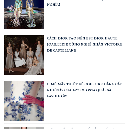
NGHĨA!
CÁCH DIOR TẠO NÊN BST DIOR HAUTE
JOAILLERIE CÙNG NGHỆ NHÂN VICTOIRE
DE CASTELLANE
U MÊ MẤY THIẾT KẾ COUTURE ĐẲNG CẤP
NHƯ NÀY CỦA AZZI & OSTA QUÁ CÁC
FASHIE ƠI!!!