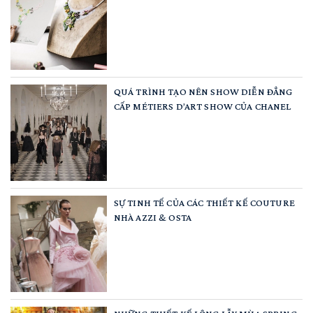
QUÁ TRÌNH TẠO NÊN SHOW DIỄN ĐẲNG
CẤP MÉTIERS D’ART SHOW CỦA CHANEL
SỰ TINH TẾ CỦA CÁC THIẾT KẾ COUTURE
NHÀ AZZI & OSTA