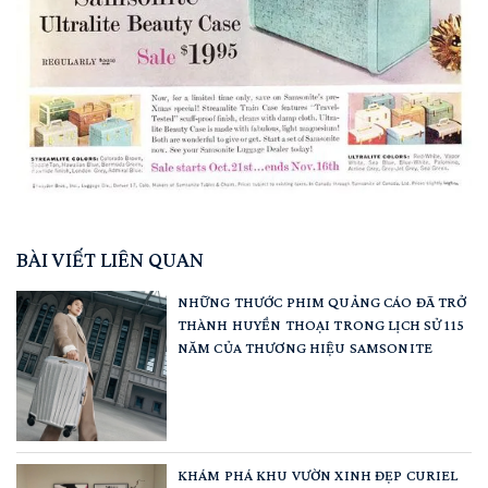
BÀI VIẾT LIÊN QUAN
NHỮNG THƯỚC PHIM QUẢNG CÁO ĐÃ TRỞ
THÀNH HUYỀN THOẠI TRONG LỊCH SỬ 115
NĂM CỦA THƯƠNG HIỆU SAMSONITE
KHÁM PHÁ KHU VƯỜN XINH ĐẸP CURIEL