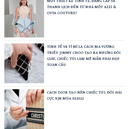
MỘT THIẾT KẾ TINH TẾ, ĐẲNG CẤP VÀ
THANH LỊCH ĐẾN TỪ NHÀ MỐT AZZI &
OSTA COUTURE!
TINH TẾ VÀ TỈ MỈ LÀ CÁCH MÀ VƯƠNG
TRIỀU JIMMY CHOO TẠO RA NHƯNG ĐÔI
GIÀY, CHIẾC TÚI LÀM MÊ MẨN PHÁI ĐẸP
TOÀN CẦU
CÁCH DIOR TẠO NÊN CHIẾC TÚI, ĐÔI HÀI
CỰC XỊN MÙA SS2022