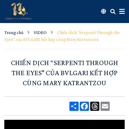
Trang chủ
VIDEO
Chiến dịch “Serpenti Through the
Eyes" của BVLGARI kết hợp cùng Mary Katrantzou
CHIẾN DỊCH “SERPENTI THROUGH
THE EYES" CỦA BVLGARI KẾT HỢP
CÙNG MARY KATRANTZOU
Share
Facebook
Threads
Email