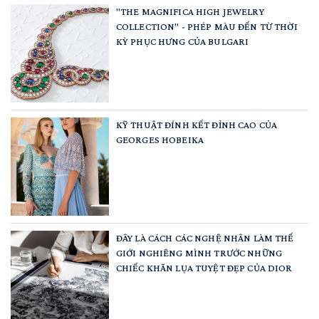
"THE MAGNIFICA HIGH JEWELRY
COLLECTION" - PHÉP MÀU ĐẾN TỪ THỜI
KỲ PHỤC HƯNG CỦA BULGARI
KỸ THUẬT ĐÍNH KẾT ĐỈNH CAO CỦA
GEORGES HOBEIKA
ĐÂY LÀ CÁCH CÁC NGHỆ NHÂN LÀM THẾ
GIỚI NGHIÊNG MÌNH TRƯỚC NHỮNG
CHIẾC KHĂN LỤA TUYỆT ĐẸP CỦA DIOR