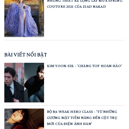
NHỮNG THIẾT KẾ LỘNG LẪY MÙA SPRING
COUTURE 2021 CỦA ZIAD NAKAD
BÀI VIẾT NỔI BẬT
KIM YOON-SIK - 'CHÀNG TOP HOÀN HẢO'
BỘ BA WEAK HERO CLASS - 'TỪ NHỮNG
GƯƠNG MẶT TIỀM NĂNG ĐẾN CỘT TRỤ
MỚI CỦA ĐIỆN ẢNH HÀN'