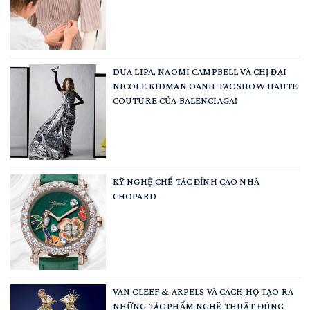
DUA LIPA, NAOMI CAMPBELL VÀ CHỊ ĐẠI
NICOLE KIDMAN OANH TẠC SHOW HAUTE
COUTURE CỦA BALENCIAGA!
KỸ NGHỆ CHẾ TÁC ĐỈNH CAO NHÀ
CHOPARD
VAN CLEEF & ARPELS VÀ CÁCH HỌ TẠO RA
NHỮNG TÁC PHẨM NGHỆ THUẬT ĐÚNG