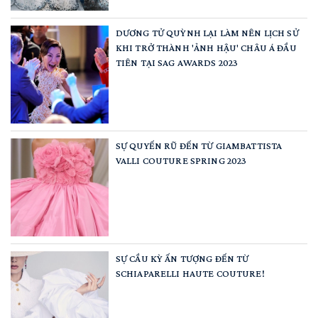
DƯƠNG TỬ QUỲNH LẠI LÀM NÊN LỊCH SỬ
KHI TRỞ THÀNH 'ẢNH HẬU' CHÂU Á ĐẦU
TIÊN TẠI SAG AWARDS 2023
SỰ QUYẾN RŨ ĐẾN TỪ GIAMBATTISTA
VALLI COUTURE SPRING 2023
SỰ CẦU KỲ ẤN TƯỢNG ĐẾN TỪ
SCHIAPARELLI HAUTE COUTURE!