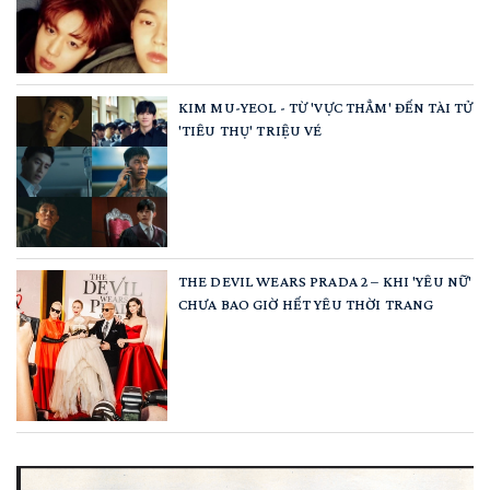
KIM MU-YEOL - TỪ 'VỰC THẲM' ĐẾN TÀI TỬ
'TIÊU THỤ' TRIỆU VÉ
THE DEVIL WEARS PRADA 2 – KHI 'YÊU NỮ'
CHƯA BAO GIỜ HẾT YÊU THỜI TRANG