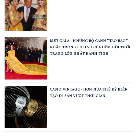
MET GALA - NHỮNG BỘ CÁNH "TÁO BẠO"
NHẤT TRONG LỊCH SỬ CỦA ĐÊM HỘI THỜI
TRANG LỚN NHẤT HÀNH TINH
CASIO VINTAGE - HƠN NỬA THẾ KỶ KIẾN
TẠO DI SẢN VƯỢT THỜI GIAN