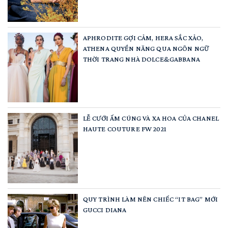
APHRODITE GỢI CẢM, HERA SẮC XẢO,
ATHENA QUYỀN NĂNG QUA NGÔN NGỮ
THỜI TRANG NHÀ DOLCE&GABBANA
LỄ CƯỚI ẤM CÚNG VÀ XA HOA CỦA CHANEL
HAUTE COUTURE FW 2021
QUY TRÌNH LÀM NÊN CHIẾC “IT BAG” MỚI
GUCCI DIANA