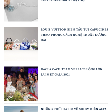
CASTELLANE ĐỈNH THẬT SỰ!
LOUIS VUITTON BIẾN TẤU TÚI CAPUCINES
THEO PHONG CÁCH NGHỆ THUẬT ĐƯƠNG
ĐẠI
ĐÂY LÀ CÁCH TEAM VERSACE LỒNG LỘN
LẠI MET GALA 2021
NHỮNG THỨ HAY HO VỀ SHOW DIỄN ALTA