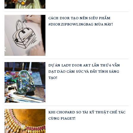
CÁCH DIOR TẠO NÊN SIÊU PHẨM
#DIORZIPBOWLINGBAG MÙA NÀY!
DỰ ÁN LADY DIOR ART LẦN THỨ 6 VẪN
DẠT DÀO CẢM SÚC VÀ ĐẦY TÍNH SÁNG
TẠO!
KHI CHOPARD SO TÀI KỸ THUẬT CHẾ TÁC
CÙNG PIAGET!