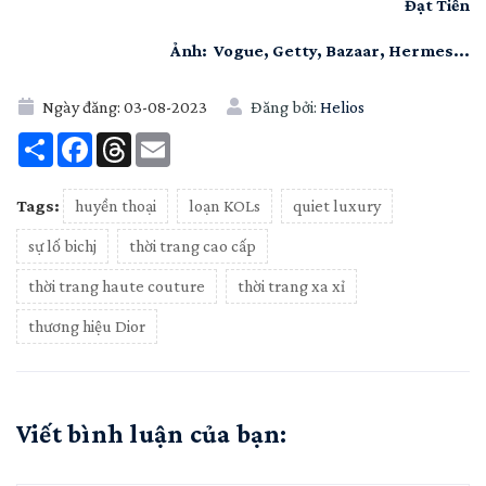
Đạt Tiến
Ảnh: Vogue, Getty, Bazaar, Hermes...
Ngày đăng:
03-08-2023
Đăng bởi:
Helios
Share
Facebook
Threads
Email
Tags:
huyền thoại
loạn KOLs
quiet luxury
sự lố bichj
thời trang cao cấp
thời trang haute couture
thời trang xa xỉ
thương hiệu Dior
Viết bình luận của bạn: