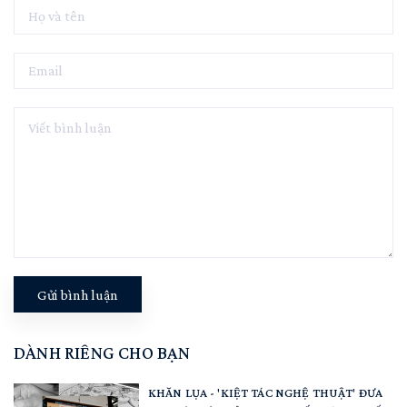
Gửi bình luận
DÀNH RIÊNG CHO BẠN
KHĂN LỤA - 'KIỆT TÁC NGHỆ THUẬT' ĐƯA