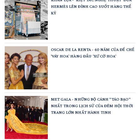
HERMÈS LÊN ĐỈNH CAO SUỐT HÀNG THẾ
KỶ
OSCAR DE LA RENTA - 60 NĂM CỦA ĐẾ CHẾ
'VÁY HOA' HÀNG ĐẦU 'XỨ CỜ HOA'
MET GALA - NHỮNG BỘ CÁNH "TÁO BẠO"
NHẤT TRONG LỊCH SỬ CỦA ĐÊM HỘI THỜI
TRANG LỚN NHẤT HÀNH TINH