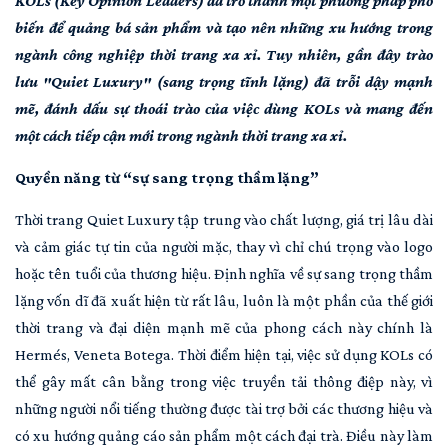
KOLs (Key Opinion Leaders) đã trở thành một phương pháp phổ
biến để quảng bá sản phẩm và tạo nên những xu hướng trong
ngành công nghiệp thời trang xa xỉ. Tuy nhiên, gần đây trào
lưu "Quiet Luxury" (sang trọng tĩnh lặng) đã trỗi dậy mạnh
mẽ, đánh dấu sự thoái trào của việc dùng KOLs và mang đến
một cách tiếp cận mới trong ngành thời trang xa xỉ.
Quyền năng từ “sự sang trọng thầm lặng”
Thời trang Quiet Luxury tập trung vào chất lượng, giá trị lâu dài
và cảm giác tự tin của người mặc, thay vì chỉ chú trọng vào logo
hoặc tên tuổi của thương hiệu. Định nghĩa về sự sang trọng thầm
lặng vốn dĩ đã xuất hiện từ rất lâu, luôn là một phần của thế giới
thời trang và đại diện mạnh mẽ của phong cách này chính là
Hermés, Veneta Botega. Thời điểm hiện tại, việc sử dụng KOLs có
thể gây mất cân bằng trong việc truyền tải thông điệp này, vì
những người nổi tiếng thường được tài trợ bởi các thương hiệu và
có xu hướng quảng cáo sản phẩm một cách đại trà. Điều này làm