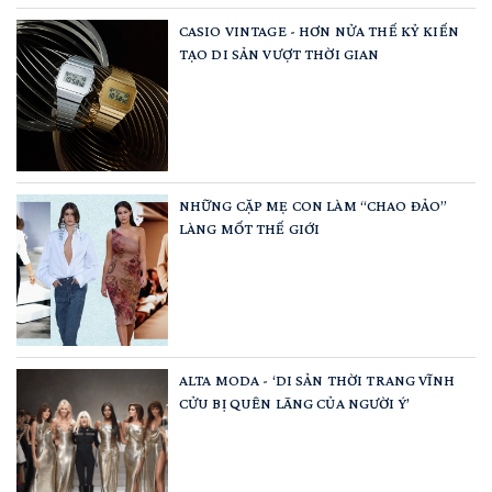
CASIO VINTAGE - HƠN NỬA THẾ KỶ KIẾN
TẠO DI SẢN VƯỢT THỜI GIAN
NHỮNG CẶP MẸ CON LÀM “CHAO ĐẢO”
LÀNG MỐT THẾ GIỚI
ALTA MODA - ‘DI SẢN THỜI TRANG VĨNH
CỬU BỊ QUÊN LÃNG CỦA NGƯỜI Ý’