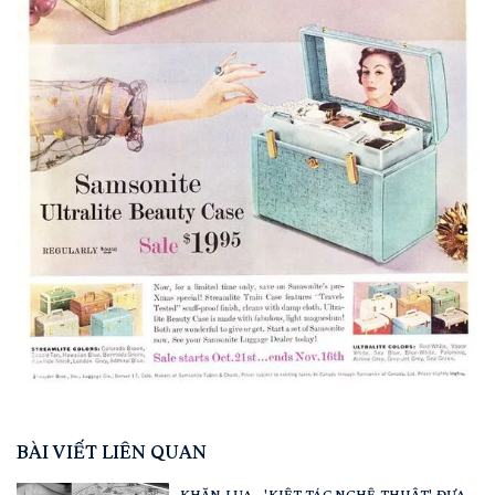
BÀI VIẾT LIÊN QUAN
KHĂN LỤA - 'KIỆT TÁC NGHỆ THUẬT' ĐƯA