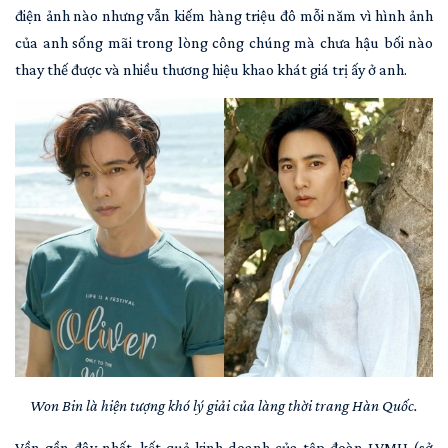
điện ảnh nào nhưng vẫn kiếm hàng triệu đô mỗi năm vì hình ảnh
của anh sống mãi trong lòng công chúng mà chưa hậu bối nào
thay thế được và nhiều thương hiệu khao khát giá trị ấy ở anh.
Won Bin là hiện tượng khó lý giải của làng thời trang Hàn Quốc.
Vần gần đây nhất, kết quả kinh doanh của tập đoàn LVMH (sở