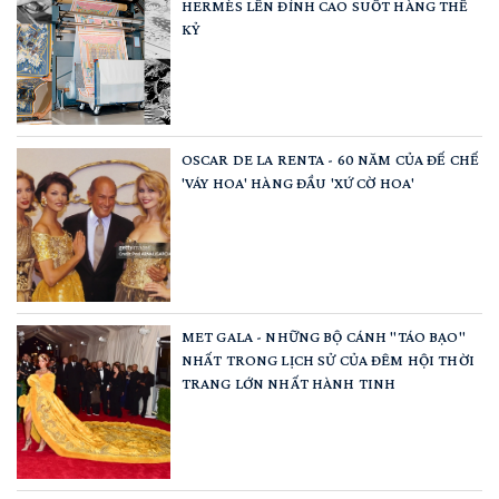
HERMÈS LÊN ĐỈNH CAO SUỐT HÀNG THẾ
KỶ
OSCAR DE LA RENTA - 60 NĂM CỦA ĐẾ CHẾ
'VÁY HOA' HÀNG ĐẦU 'XỨ CỜ HOA'
MET GALA - NHỮNG BỘ CÁNH "TÁO BẠO"
NHẤT TRONG LỊCH SỬ CỦA ĐÊM HỘI THỜI
TRANG LỚN NHẤT HÀNH TINH