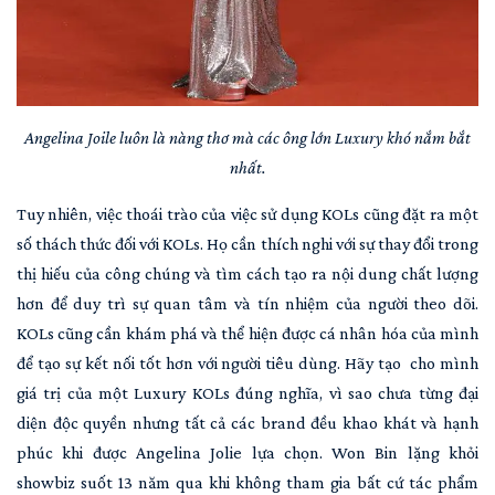
Angelina Joile luôn là nàng thơ mà các ông lớn Luxury khó nắm bắt
nhất.
Tuy nhiên, việc thoái trào của việc sử dụng KOLs cũng đặt ra một
số thách thức đối với KOLs. Họ cần thích nghi với sự thay đổi trong
thị hiếu của công chúng và tìm cách tạo ra nội dung chất lượng
hơn để duy trì sự quan tâm và tín nhiệm của người theo dõi.
KOLs cũng cần khám phá và thể hiện được cá nhân hóa của mình
để tạo sự kết nối tốt hơn với người tiêu dùng. Hãy tạo cho mình
giá trị của một Luxury KOLs đúng nghĩa, vì sao chưa từng đại
diện độc quyền nhưng tất cả các brand đều khao khát và hạnh
phúc khi được Angelina Jolie lựa chọn. Won Bin lặng khỏi
showbiz suốt 13 năm qua khi không tham gia bất cứ tác phẩm