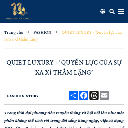
Trang chủ
FASHION
QUIET LUXURY - ‘Quyền lực của
sự xa xỉ thầm lặng’
QUIET LUXURY - ‘QUYỀN LỰC CỦA SỰ
XA XỈ THẦM LẶNG’
Share
Facebook
Threads
Email
FASHION STORY
Trong thời đại phương tiện truyền thông xã hội nổi lên như một
phần không thể tách rời trong đời sống hàng ngày, việc sử dụng