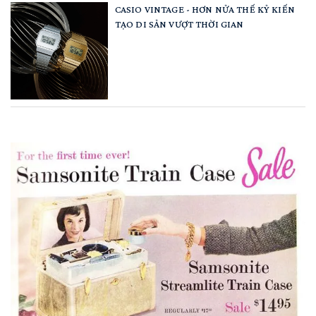
CASIO VINTAGE - HƠN NỬA THẾ KỶ KIẾN
TẠO DI SẢN VƯỢT THỜI GIAN