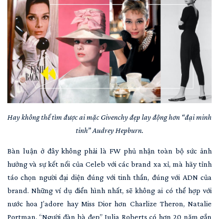
Hay không thể tìm được ai mặc Givenchy đẹp lay động hơn “đại minh
tinh” Audrey Hepburn.
Bàn luận ở đây không phải là FW phủ nhận toàn bộ sức ảnh
hưởng và sự kết nối của Celeb với các brand xa xỉ, mà hãy tỉnh
táo chọn người đại diện đúng với tinh thần, đúng với ADN của
brand. Những ví dụ điển hình nhất, sẽ không ai có thể hợp với
nước hoa J’adore hay Miss Dior hơn Charlize Theron, Natalie
Portman. “Người đàn bà đẹp” Julia Roberts có hơn 20 năm gắn