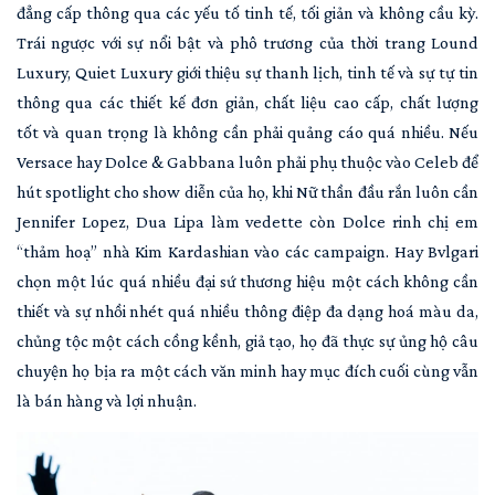
đẳng cấp thông qua các yếu tố tinh tế, tối giản và không cầu kỳ.
Trái ngược với sự nổi bật và phô trương của thời trang Lound
Luxury, Quiet Luxury giới thiệu sự thanh lịch, tinh tế và sự tự tin
thông qua các thiết kế đơn giản, chất liệu cao cấp, chất lượng
tốt và quan trọng là không cần phải quảng cáo quá nhiều. Nếu
Versace hay Dolce & Gabbana luôn phải phụ thuộc vào Celeb để
hút spotlight cho show diễn của họ, khi Nữ thần đầu rắn luôn cần
Jennifer Lopez, Dua Lipa làm vedette còn Dolce rinh chị em
“thảm hoạ” nhà Kim Kardashian vào các campaign. Hay Bvlgari
chọn một lúc quá nhiều đại sứ thương hiệu một cách không cần
thiết và sự nhồi nhét quá nhiều thông điệp đa dạng hoá màu da,
chủng tộc một cách cồng kềnh, giả tạo, họ đã thực sự ủng hộ câu
chuyện họ bịa ra một cách văn minh hay mục đích cuối cùng vẫn
là bán hàng và lợi nhuận.