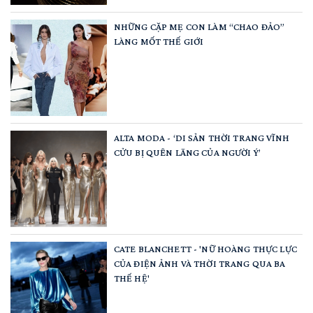
NHỮNG CẶP MẸ CON LÀM “CHAO ĐẢO”
LÀNG MỐT THẾ GIỚI
ALTA MODA - ‘DI SẢN THỜI TRANG VĨNH
CỬU BỊ QUÊN LÃNG CỦA NGƯỜI Ý’
CATE BLANCHETT - 'NỮ HOÀNG THỰC LỰC
CỦA ĐIỆN ẢNH VÀ THỜI TRANG QUA BA
THẾ HỆ'