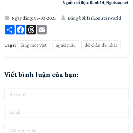
Nguồn số liệu: Kenh14, Ngoisao.net
Ngày đăng:
03-03-2021
Đăng bởi:
fashionistasworld
Share
Facebook
Threads
Email
Tags:
làng mốt Việt
người mẫu
đôi chân dài nhất
Viết bình luận của bạn: