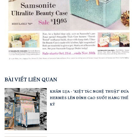
BÀI VIẾT LIÊN QUAN
KHĂN LỤA - 'KIỆT TÁC NGHỆ THUẬT' ĐƯA
HERMÈS LÊN ĐỈNH CAO SUỐT HÀNG THẾ
KỶ