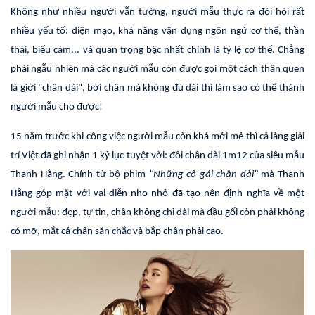
Không như nhiều người vẫn tưởng, người mẫu thực ra đòi hỏi rất
nhiều yếu tố: diện mạo, khả năng vận dụng ngôn ngữ cơ thể, thần
thái, biểu cảm... và quan trọng bậc nhất chính là tỷ lệ cơ thể. Chẳng
phải ngẫu nhiên mà các người mẫu còn được gọi một cách thân quen
là giới "chân dài", bởi chân mà không đủ dài thì làm sao có thể thành
người mẫu cho được!
15 năm trước khi công việc người mẫu còn khá mới mẻ thì cả làng giải
trí Việt đã ghi nhận 1 kỷ lục tuyệt vời: đôi chân dài 1m12 của siêu mẫu
Thanh Hằng. Chính từ bộ phim
"Những cô gái chân dài"
mà Thanh
Hằng góp mặt với vai diễn nho nhỏ đã tạo nên định nghĩa về một
người mẫu: đẹp, tự tin, chân không chỉ dài mà đầu gối còn phải không
có mỡ, mắt cá chân săn chắc và bắp chân phải cao.