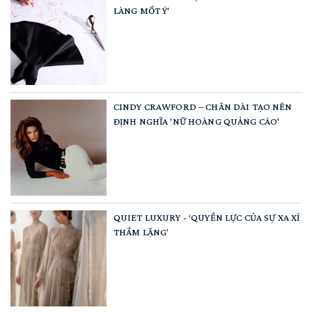
LÀNG MỐT Ý'
CINDY CRAWFORD – CHÂN DÀI TẠO NÊN
ĐỊNH NGHĨA 'NỮ HOÀNG QUẢNG CÁO'
QUIET LUXURY - ‘QUYỀN LỰC CỦA SỰ XA XỈ
THẦM LẶNG’