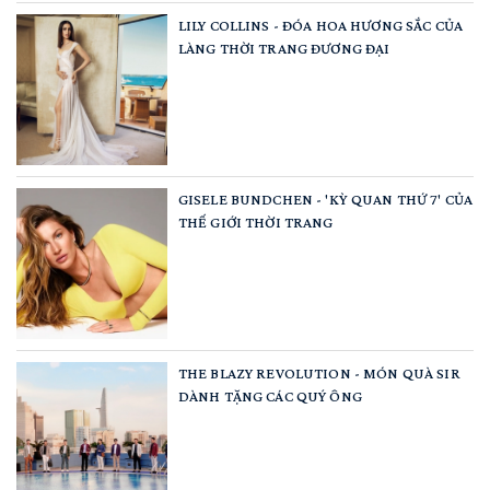
LILY COLLINS - ĐÓA HOA HƯƠNG SẮC CỦA
LÀNG THỜI TRANG ĐƯƠNG ĐẠI
GISELE BUNDCHEN - 'KỲ QUAN THỨ 7' CỦA
THẾ GIỚI THỜI TRANG
THE BLAZY REVOLUTION - MÓN QUÀ SIR
DÀNH TẶNG CÁC QUÝ ÔNG