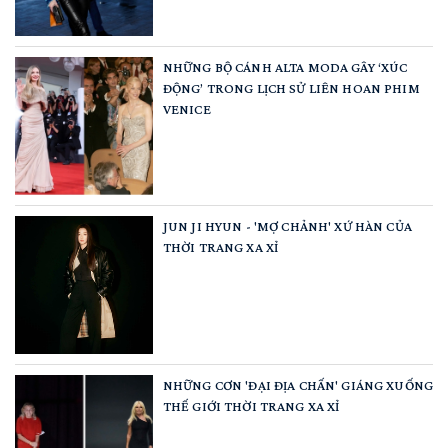
NHỮNG BỘ CÁNH ALTA MODA GÂY ‘XÚC
ĐỘNG’ TRONG LỊCH SỬ LIÊN HOAN PHIM
VENICE
JUN JI HYUN - 'MỢ CHẢNH' XỨ HÀN CỦA
THỜI TRANG XA XỈ
NHỮNG CƠN 'ĐẠI ĐỊA CHẤN' GIÁNG XUỐNG
THẾ GIỚI THỜI TRANG XA XỈ