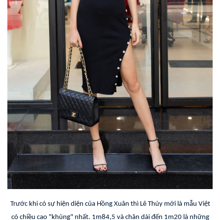
Trước khi có sự hiện diện của Hồng Xuân thì Lê Thúy mới là mẫu Việt
có chiều cao "khủng" nhất. 1m84,5 và chân dài đến 1m20 là những