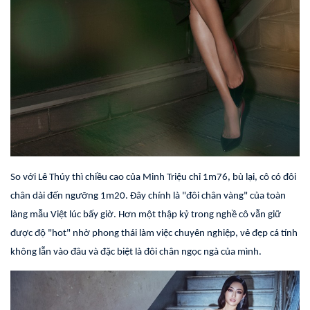
So với Lê Thúy thì chiều cao của Minh Triệu chỉ 1m76, bù lại, cô có đôi
chân dài đến ngưỡng 1m20. Đây chính là "đôi chân vàng" của toàn
làng mẫu Việt lúc bấy giờ. Hơn một thập kỷ trong nghề cô vẫn giữ
được độ "hot" nhờ phong thái làm việc chuyên nghiệp, vẻ đẹp cá tính
không lẫn vào đâu và đặc biệt là đôi chân ngọc ngà của mình.