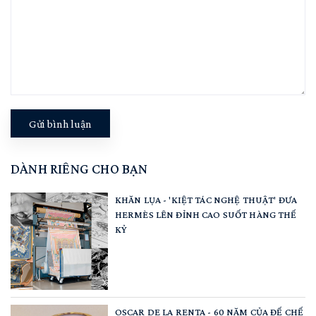
Gửi bình luận
DÀNH RIÊNG CHO BẠN
KHĂN LỤA - 'KIỆT TÁC NGHỆ THUẬT' ĐƯA
HERMÈS LÊN ĐỈNH CAO SUỐT HÀNG THẾ
KỶ
OSCAR DE LA RENTA - 60 NĂM CỦA ĐẾ CHẾ