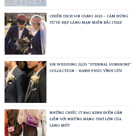
CHIẾN DỊCH SIR OLMO 2023 – CẢM HỨNG
TỪ VẺ ĐẸP LÃNG MẠN MIỀN BẮC ITALY
SIR WEDDING 22/23 “ETERNAL SUNSHINE”
COLLECTION – HẠNH PHÚC VĨNH CỬU
NHỮNG CHIẾC IT BAG KINH ĐIỂN GẮN
LIỀN VỚI NHỮNG NÀNG THƠ LỚN CỦA
LÀNG MỐT