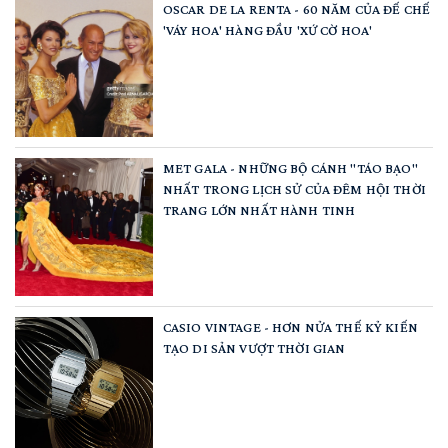
OSCAR DE LA RENTA - 60 NĂM CỦA ĐẾ CHẾ
'VÁY HOA' HÀNG ĐẦU 'XỨ CỜ HOA'
MET GALA - NHỮNG BỘ CÁNH "TÁO BẠO"
NHẤT TRONG LỊCH SỬ CỦA ĐÊM HỘI THỜI
TRANG LỚN NHẤT HÀNH TINH
CASIO VINTAGE - HƠN NỬA THẾ KỶ KIẾN
TẠO DI SẢN VƯỢT THỜI GIAN