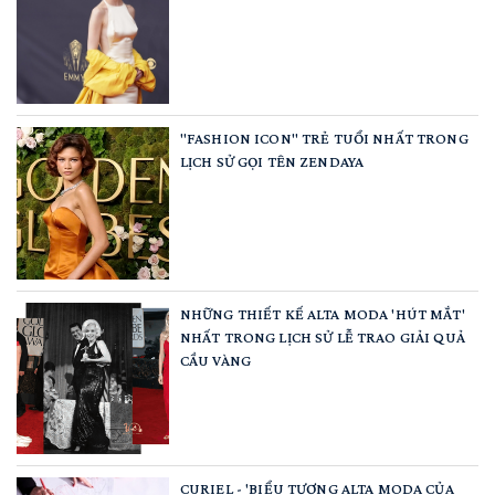
"FASHION ICON" TRẺ TUỔI NHẤT TRONG
LỊCH SỬ GỌI TÊN ZENDAYA
NHỮNG THIẾT KẾ ALTA MODA 'HÚT MẮT'
NHẤT TRONG LỊCH SỬ LỄ TRAO GIẢI QUẢ
CẦU VÀNG
CURIEL - 'BIỂU TƯỢNG ALTA MODA CỦA