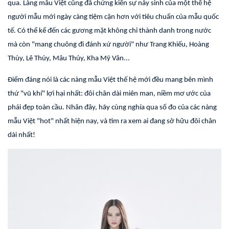
qua. Làng mẫu Việt cũng đã chứng kiến sự nảy sinh của một thế hệ
người mẫu mới ngày càng tiệm cận hơn với tiêu chuẩn của mẫu quốc
tế. Có thể kể đến các gương mặt không chỉ thành danh trong nước
mà còn "mang chuông đi đánh xứ người" như Trang Khiếu, Hoàng
Thùy, Lê Thúy, Mâu Thủy, Kha Mỹ Vân...
Điểm đáng nói là các nàng mẫu Việt thế hệ mới đều mang bên mình
thứ "vũ khí" lợi hại nhất: đôi chân dài miên man, niềm mơ ước của
phái đẹp toàn cầu. Nhân đây, hãy cùng nghía qua số đo của các nàng
mẫu Việt "hot" nhất hiện nay, và tìm ra xem ai đang sở hữu đôi chân
dài nhất!