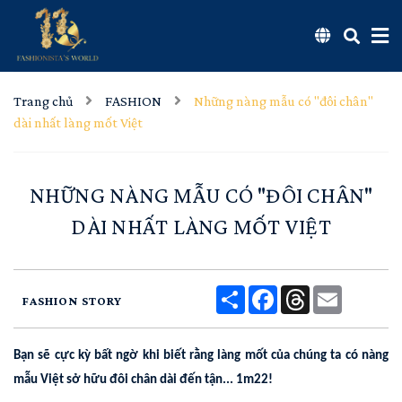
Trang chủ
FASHION
Những nàng mẫu có "đôi chân"
dài nhất làng mốt Việt
NHỮNG NÀNG MẪU CÓ "ĐÔI CHÂN"
DÀI NHẤT LÀNG MỐT VIỆT
Share
Facebook
Threads
Email
FASHION STORY
Bạn sẽ cực kỳ bất ngờ khi biết rằng làng mốt của chúng ta có nàng
mẫu Việt sở hữu đôi chân dài đến tận... 1m22!