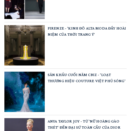
FIRENZE - 'KINH ĐÔ ALTA MODA ĐẦY HOÀI
NIỆM CỦA THỜI TRANG Ý'
SÂN KHẤU CUỐI NĂM CBIZ - 'LOẠT
THƯƠNG HIỆU COUTURE VIỆT PHỦ SÓNG'
ANYA TAYLOR JOY - TỪ 'NỮ HOÀNG GÀO
THÉT' ĐẾN ĐẠI SỨ TOÀN CẦU CỦA DIOR