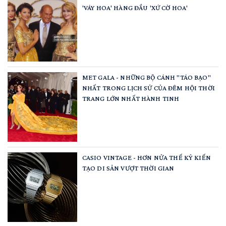
'VÁY HOA' HÀNG ĐẦU 'XỨ CỜ HOA'
MET GALA - NHỮNG BỘ CÁNH "TÁO BẠO"
NHẤT TRONG LỊCH SỬ CỦA ĐÊM HỘI THỜI
TRANG LỚN NHẤT HÀNH TINH
CASIO VINTAGE - HƠN NỬA THẾ KỶ KIẾN
TẠO DI SẢN VƯỢT THỜI GIAN