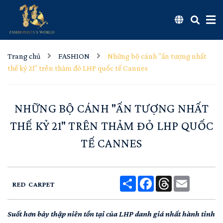
Trang chủ
FASHION
Những bộ cánh "ấn tượng nhất
thế kỷ 21" trên thảm đỏ LHP quốc tế Cannes
NHỮNG BỘ CÁNH "ẤN TƯỢNG NHẤT
THẾ KỶ 21" TRÊN THẢM ĐỎ LHP QUỐC
TẾ CANNES
Share
Facebook
Threads
Email
RED CARPET
Suốt hơn bảy thập niên tồn tại của LHP danh giá nhất hành tinh