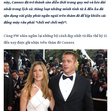
này, Cannes đã trở thành sàn diễn thời trang quy mô và kéo dài
nhất trong lịch sử. Hàng loạt những minh tinh từ Á đến Âu đã
tận dụng vài giây phút ngắn ngủi trên thảm đỏ để kịp khiến các
đấng mày râu phải "chết mê chết mệt".
Cùng FW nhìn ngắm lại những bộ cánh đẹp nhất từ đầu thế kỷ 21
đến nay được ghi nhận trên thảm đỏ Cannes.