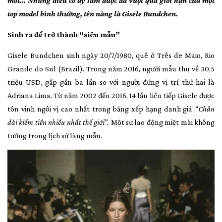
mốt… Những điều cô ấy làm được đã vượt qua giới hạn của một
top
model
bình thường, tên nàng là Gisele Bundchen.
Sinh ra để trở thành “siêu mẫu”
Gisele Bundchen sinh ngày 20/7/1980, quê ở Três de Maio, Rio
Grande do Sul (Brazil). Trong năm 2016, người mẫu thu về 30,5
triệu USD, gấp gần ba lần so với người đứng vị trí thứ hai là
Adriana Lima. Từ năm 2002 đến
2016
, 14 lần liên tiếp Gisele được
tôn vinh ngôi vị cao nhất trong bảng xếp hạng danh giá
“Chân
dài kiếm tiền nhiều nhất thế giới”
.
Một sự lao động miệt mài không
tưởng trong lịch sử làng mẫu.