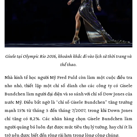
Gisele tại Olympic Rio 2016, khoảnh khắc đi vào lịch sử thời trang và
thể thao.
Nhà kinh tế học người Mỹ Fred Fuld còn làm một cuộc điều tra
nho nhỏ, thiết lập một chỉ số dành cho các công ty có Gisele
Bundchen làm người đại diện và so sánh với chỉ số Dow Jones của
nước Mỹ. Điều bất ngờ là “chỉ số Gisele Bundchen” tăng trưởng
mạnh 15% từ tháng 5 đến tháng 7/2007, trong khi Down Jones
chỉ tăng có 8,2%. Các nhãn hàng chọn Gisele Bundchen làm
người quảng bá luôn đạt được mức tiêu thụ lý tưởng, hay chí ít là
trở nên được biết đến rộng rãi hơn trong lòng công chúng.