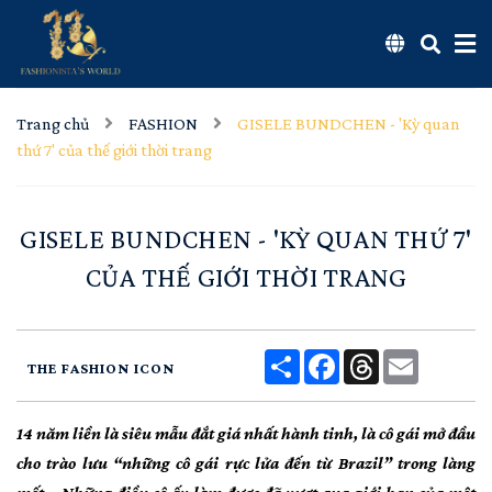
Trang chủ
FASHION
GISELE BUNDCHEN - 'Kỳ quan
thứ 7' của thế giới thời trang
GISELE BUNDCHEN - 'KỲ QUAN THỨ 7'
CỦA THẾ GIỚI THỜI TRANG
Share
Facebook
Threads
Email
THE FASHION ICON
14 năm liền là siêu mẫu đắt giá nhất hành tinh, là cô gái mở đầu
cho trào lưu “những cô gái rực lửa đến từ Brazil” trong làng