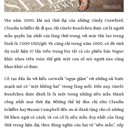
Vào năm 2000, khi mà thời đại của những Cindy Crawford,
Claudia Schiffer đã đi qua, thì Gisele Bundchen được coi là người
mẫu quyền lực nhất của làng thời trang, với mức thù lao trung
bình là 7.000 USD/giờ. Và cũng chỉ trong năm 2000, có đã vinh
dự xuất hiện 37 lần trên trang bìa tất cả các phiên bản Vogue
khác nhau trên toàn thế giới, một con số mà người nào cũng
khao khát có được.
Cô tạo dấu ấn với kiểu catwalk "ngựa giậm" với những sải bước
mạnh mẽ có “một không hai” trong làng mốt. Đến nay, Gisele
Bundchen được đánh là là một trong những siêu mẫu thành
công nhất mọi thời đại. Những thế hệ đàn chị như Claudia
Schiffer hay Naomi Campbell đều ưu ái dành tặng cho cô những
lời khen ngợi có cánh, và coi cô là siêu mẫu duy nhất của làng
thời trang hiện đại, theo đúng nghĩa của hai từ “siêu mẫu”, xếp