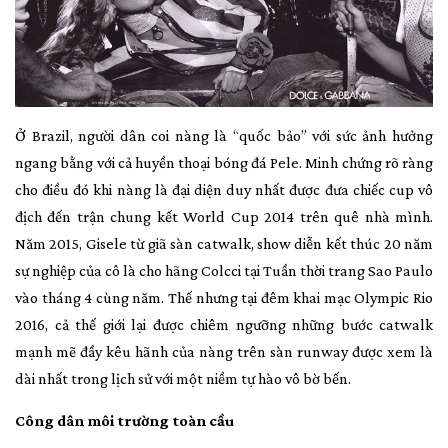
Ở Brazil, người dân coi nàng là “quốc bảo” với sức ảnh hưởng
ngang bằng với cả huyền thoại bóng đá Pele. Minh chứng rõ ràng
cho điều đó khi nàng là đại diện duy nhất được đưa chiếc cup vô
địch đến trận chung kết World Cup 2014 trên quê nhà mình.
Năm 2015, Gisele từ giã sàn catwalk, show diễn kết thúc 20 năm
sự nghiệp của cô là cho hãng Colcci tại Tuần thời trang Sao Paulo
vào tháng 4 cùng năm. Thế nhưng tại đêm khai mạc Olympic Rio
2016, cả thế giới lại được chiêm ngưỡng những bước catwalk
mạnh mẽ đầy kêu hãnh của nàng trên sàn runway được xem là
dài nhất trong lịch sử với một niềm tự hào vô bờ bến.
Công dân môi trường toàn cầu