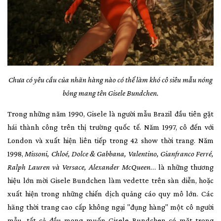
Chưa có yêu cầu của nhãn hàng nào có thể làm khó cô siêu mẫu nóng
bỏng mang tên Gisele Bundchen
.
Trong những năm 1990, Gisele là người mẫu Brazil đầu tiên gặt
hái thành công trên thị trường quốc tế. Năm 1997, cô đến với
London và xuất hiện liên tiếp trong 42 show thời trang. Năm
1998,
Missoni, Chloé, Dolce & Gabbana, Valentino, Gianfranco Ferré,
Ralph Lauren và Versace, Alexander McQueen
… là những thương
hiệu lớn mời Gisele Bundchen làm vedette trên sàn diễn, hoặc
xuất hiện trong những chiến dịch quảng cáo quy mô lớn. Các
hãng thời trang cao cấp không ngại "đụng hàng" một cô người
mẫu, tất cả đều mong muốn Gisele Bundchen có mặt trong