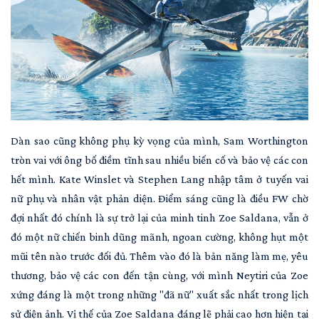
Dàn sao cũng không phụ kỳ vọng của mình, Sam Worthington
tròn vai với ông bố điềm tĩnh sau nhiều biến cố và bảo vệ các con
hết mình. Kate Winslet và Stephen Lang nhập tâm ở tuyến vai
nữ phụ và nhân vật phản diện. Điểm sáng cũng là điều FW chờ
đợi nhất đó chính là sự trở lại của minh tinh Zoe Saldana, vẫn ở
đó một nữ chiến binh dũng mãnh, ngoan cường, không hụt một
mũi tên nào trước đối đủ. Thêm vào đó là bản năng làm mẹ, yêu
thương, bảo vệ các con đến tận cùng, với mình Neytiri của Zoe
xứng đáng là một trong những "đã nữ" xuất sắc nhất trong lịch
sử điện ảnh. Vị thế của Zoe Saldana đáng lẽ phải cao hơn hiện tại