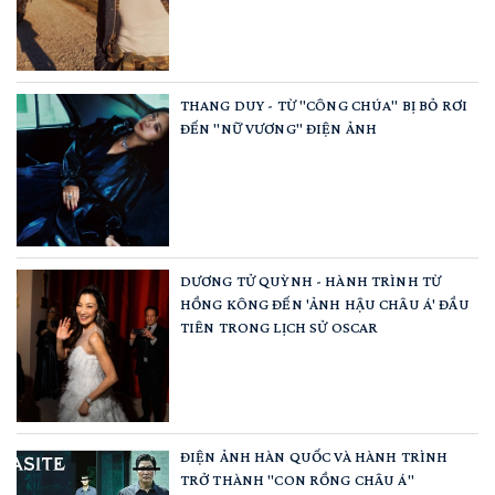
THANG DUY - TỪ "CÔNG CHÚA" BỊ BỎ RƠI
ĐẾN "NỮ VƯƠNG" ĐIỆN ẢNH
DƯƠNG TỬ QUỲNH - HÀNH TRÌNH TỪ
HỒNG KÔNG ĐẾN 'ẢNH HẬU CHÂU Á' ĐẦU
TIÊN TRONG LỊCH SỬ OSCAR
ĐIỆN ẢNH HÀN QUỐC VÀ HÀNH TRÌNH
TRỞ THÀNH "CON RỒNG CHÂU Á"