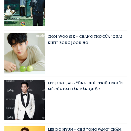
CHOI WOO SIK – CHÀNG THƠ CỦA "QUÁI
KIỆT" BONG JOON HO
LEE JUNG JAE - "ÔNG CHÚ" TRIỆU NGƯỜI
MÊ CỦA ĐẠI HÀN DÂN QUỐC
LEE DO HYUN – CHÚ "ONG VÀNG" CHĂM