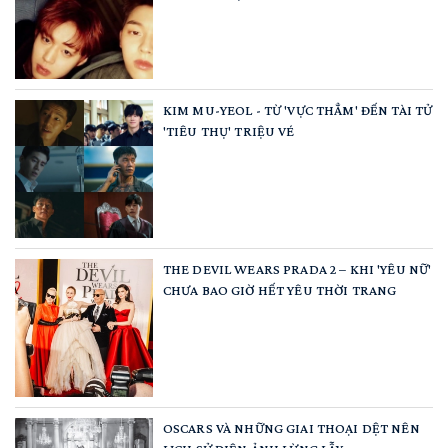
KIM MU-YEOL - TỪ 'VỰC THẲM' ĐẾN TÀI TỬ
'TIÊU THỤ' TRIỆU VÉ
THE DEVIL WEARS PRADA 2 – KHI 'YÊU NỮ'
CHƯA BAO GIỜ HẾT YÊU THỜI TRANG
OSCARS VÀ NHỮNG GIAI THOẠI DỆT NÊN