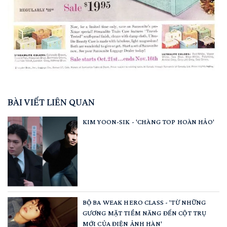
BÀI VIẾT LIÊN QUAN
KIM YOON-SIK - 'CHÀNG TOP HOÀN HẢO'
BỘ BA WEAK HERO CLASS - 'TỪ NHỮNG
GƯƠNG MẶT TIỀM NĂNG ĐẾN CỘT TRỤ
MỚI CỦA ĐIỆN ẢNH HÀN'