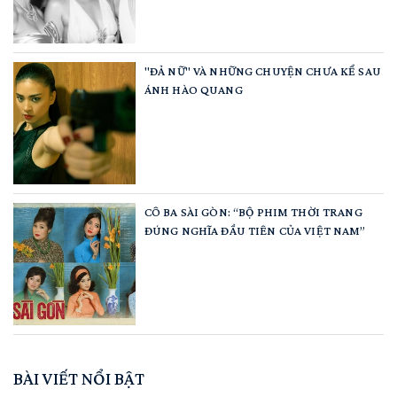
"ĐẢ NỮ" VÀ NHỮNG CHUYỆN CHƯA KỂ SAU
ÁNH HÀO QUANG
CÔ BA SÀI GÒN: “BỘ PHIM THỜI TRANG
ĐÚNG NGHĨA ĐẦU TIÊN CỦA VIỆT NAM”
BÀI VIẾT NỔI BẬT