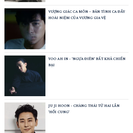
VƯỢNG GIÁC CA MÔN – BẢN TÌNH CA ĐẦY
HOÀI NIỆM CỦA VƯƠNG GIA VỆ
YOO AH IN - 'NGỰA ĐIÊN' BẤT KHẢ CHIẾN
BẠI
JU JI HOON - CHÀNG THÁI TỬ HAI LẦN
'HỒI CUNG'