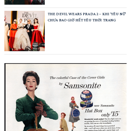
THE DEVIL WEARS PRADA 2 – KHI 'YÊU NỮ'
CHƯA BAO GIỜ HẾT YÊU THỜI TRANG