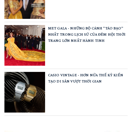
MET GALA - NHỮNG BỘ CÁNH "TÁO BẠO"
NHẤT TRONG LỊCH SỬ CỦA ĐÊM HỘI THỜI
TRANG LỚN NHẤT HÀNH TINH
CASIO VINTAGE - HƠN NỬA THẾ KỶ KIẾN
TẠO DI SẢN VƯỢT THỜI GIAN