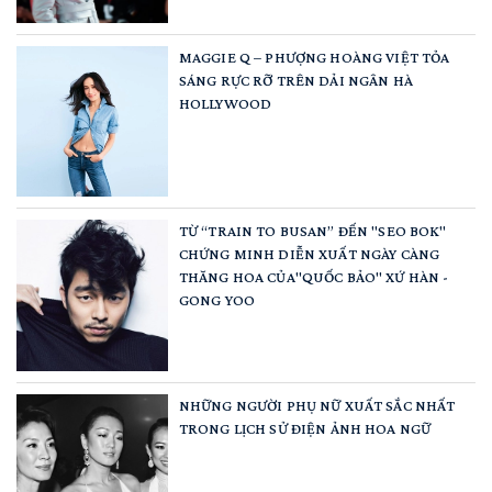
MAGGIE Q – PHƯỢNG HOÀNG VIỆT TỎA
SÁNG RỰC RỠ TRÊN DẢI NGÂN HÀ
HOLLYWOOD
TỪ “TRAIN TO BUSAN” ĐẾN "SEO BOK"
CHỨNG MINH DIỄN XUẤT NGÀY CÀNG
THĂNG HOA CỦA"QUỐC BẢO" XỨ HÀN -
GONG YOO
NHỮNG NGƯỜI PHỤ NỮ XUẤT SẮC NHẤT
TRONG LỊCH SỬ ĐIỆN ẢNH HOA NGỮ