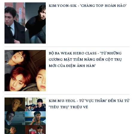
KIM YOON-SIK - 'CHÀNG TOP HOÀN HẢO'
BỘ BA WEAK HERO CLASS - 'TỪ NHỮNG
GƯƠNG MẶT TIỀM NĂNG ĐẾN CỘT TRỤ
MỚI CỦA ĐIỆN ẢNH HÀN'
KIM MU-YEOL - TỪ 'VỰC THẲM' ĐẾN TÀI TỬ
'TIÊU THỤ' TRIỆU VÉ