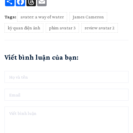
Tags:
avater: a way of water
James Cameron
kỳ quan điện ảnh
phim avatar 3
review avatar 2
Viết bình luận của bạn: