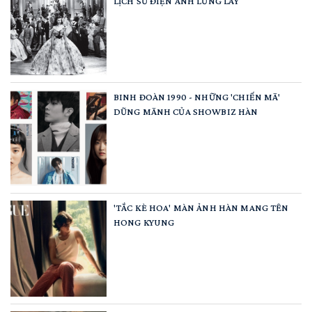
LỊCH SỬ ĐIỆN ẢNH LỪNG LẪY
BINH ĐOÀN 1990 - NHỮNG 'CHIẾN MÃ'
DŨNG MÃNH CỦA SHOWBIZ HÀN
'TẮC KÈ HOA' MÀN ẢNH HÀN MANG TÊN
HONG KYUNG