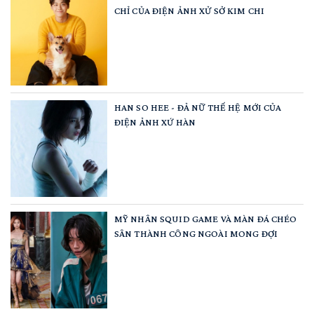
CHỈ CỦA ĐIỆN ẢNH XỬ SỞ KIM CHI
HAN SO HEE - ĐẢ NỮ THẾ HỆ MỚI CỦA
ĐIỆN ẢNH XỨ HÀN
MỸ NHÂN SQUID GAME VÀ MÀN ĐÁ CHÉO
SÂN THÀNH CÔNG NGOÀI MONG ĐỢI