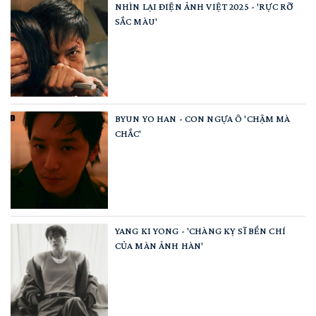
NHÌN LẠI ĐIỆN ẢNH VIỆT 2025 - 'RỰC RỠ
SẮC MÀU'
BYUN YO HAN - CON NGỰA Ô 'CHẬM MÀ
CHẮC'
YANG KI YONG - 'CHÀNG KỴ SĨ BỀN CHÍ
CỦA MÀN ẢNH HÀN'