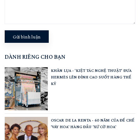
Gửi bình luận
DÀNH RIÊNG CHO BẠN
KHĂN LỤA - 'KIỆT TÁC NGHỆ THUẬT' ĐƯA
HERMÈS LÊN ĐỈNH CAO SUỐT HÀNG THẾ
KỶ
OSCAR DE LA RENTA - 60 NĂM CỦA ĐẾ CHẾ
'VÁY HOA' HÀNG ĐẦU 'XỨ CỜ HOA'