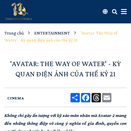
Trang chủ
ENTERTAINMENT
'Avatar: The Way of
Water' - Kỳ quan điện ảnh của thế kỷ 21
'AVATAR: THE WAY OF WATER' - KỲ
QUAN ĐIỆN ẢNH CỦA THẾ KỶ 21
Share
Facebook
Threads
Email
CINEMA
Không chỉ gây ấn tượng với kỹ xảo mãn nhãn mà Avatar 2 mang
đến những thông điệp vô cùng ý nghĩa về gia đình, quyền con