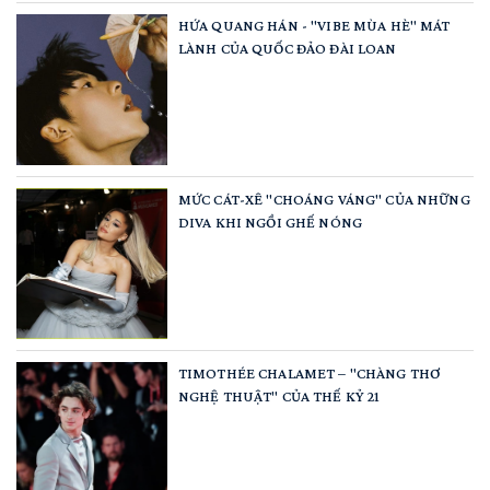
HỨA QUANG HÁN - "VIBE MÙA HÈ" MÁT
LÀNH CỦA QUỐC ĐẢO ĐÀI LOAN
MỨC CÁT-XÊ "CHOÁNG VÁNG" CỦA NHỮNG
DIVA KHI NGỒI GHẾ NÓNG
TIMOTHÉE CHALAMET – "CHÀNG THƠ
NGHỆ THUẬT" CỦA THẾ KỶ 21