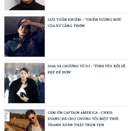
LƯU TUẤN KHIÊM – 'THIÊN VƯƠNG MỚI'
CỦA XỨ CẢNG THƠM
2046 VÀ CHƯƠNG TỬ DI - 'TÌNH YÊU RỒI SẼ
ĐẸP ĐẼ HƠN'
CẢM ƠN CAPTAIN AMERICA - CHRIS
EVANS! ĐÃ CHO CHÚNG TÔI MỘT THỜI
THANH XUÂN THẬT TRỌN VẸN