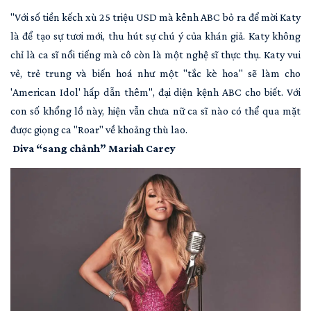
"Với số tiền kếch xù 25 triệu USD mà kênh ABC bỏ ra để mời Katy
là để tạo sự tươi mới, thu hút sự chú ý của khán giả. Katy không
chỉ là ca sĩ nổi tiếng mà cô còn là một nghệ sĩ thực thụ. Katy vui
vẻ, trẻ trung và biến hoá như một "tắc kè hoa" sẽ làm cho
'American Idol' hấp dẫn thêm", đại diện kệnh ABC cho biết. Với
con số khổng lồ này, hiện vẫn chưa nữ ca sĩ nào có thể qua mặt
được giọng ca "Roar" về khoảng thù lao.
Diva “sang chảnh” Mariah Carey