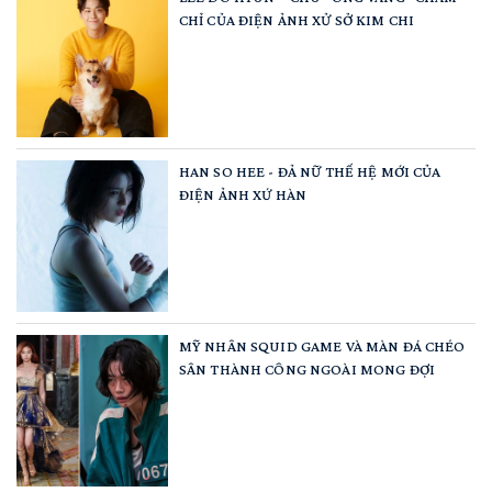
CHỈ CỦA ĐIỆN ẢNH XỬ SỞ KIM CHI
HAN SO HEE - ĐẢ NỮ THẾ HỆ MỚI CỦA
ĐIỆN ẢNH XỨ HÀN
MỸ NHÂN SQUID GAME VÀ MÀN ĐÁ CHÉO
SÂN THÀNH CÔNG NGOÀI MONG ĐỢI