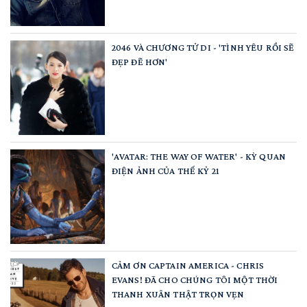
2046 VÀ CHƯƠNG TỬ DI - 'TÌNH YÊU RỒI SẼ
ĐẸP ĐẼ HƠN'
'AVATAR: THE WAY OF WATER' - KỲ QUAN
ĐIỆN ẢNH CỦA THẾ KỶ 21
CẢM ƠN CAPTAIN AMERICA - CHRIS
EVANS! ĐÃ CHO CHÚNG TÔI MỘT THỜI
THANH XUÂN THẬT TRỌN VẸN