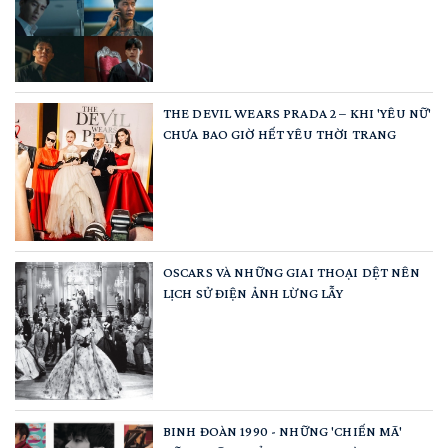
THE DEVIL WEARS PRADA 2 – KHI 'YÊU NỮ'
CHƯA BAO GIỜ HẾT YÊU THỜI TRANG
OSCARS VÀ NHỮNG GIAI THOẠI DỆT NÊN
LỊCH SỬ ĐIỆN ẢNH LỪNG LẪY
BINH ĐOÀN 1990 - NHỮNG 'CHIẾN MÃ'