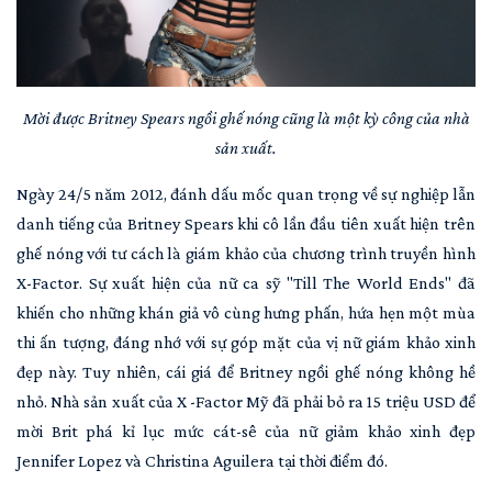
Mời được Britney Spears ngồi ghế nóng cũng là một kỳ công của nhà
sản xuất.
Ngày 24/5 năm 2012, đánh dấu mốc quan trọng về sự nghiệp lẫn
danh tiếng của Britney Spears khi cô lần đầu tiên xuất hiện trên
ghế nóng với tư cách là giám khảo của chương trình truyền hình
X-Factor. Sự xuất hiện của nữ ca sỹ "Till The World Ends" đã
khiến cho những khán giả vô cùng hưng phấn, hứa hẹn một mùa
thi ấn tượng, đáng nhớ với sự góp mặt của vị nữ giám khảo xinh
đẹp này. Tuy nhiên, cái giá để Britney ngồi ghế nóng không hề
nhỏ. Nhà sản xuất của X -Factor Mỹ đã phải bỏ ra 15 triệu USD để
mời Brit phá kỉ lục mức cát-sê của nữ giảm khảo xinh đẹp
Jennifer Lopez và Christina Aguilera tại thời điểm đó.