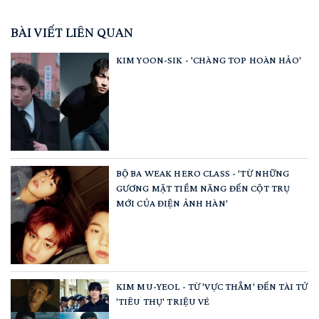
BÀI VIẾT LIÊN QUAN
KIM YOON-SIK - 'CHÀNG TOP HOÀN HẢO'
BỘ BA WEAK HERO CLASS - 'TỪ NHỮNG
GƯƠNG MẶT TIỀM NĂNG ĐẾN CỘT TRỤ
MỚI CỦA ĐIỆN ẢNH HÀN'
KIM MU-YEOL - TỪ 'VỰC THẲM' ĐẾN TÀI TỬ
'TIÊU THỤ' TRIỆU VÉ