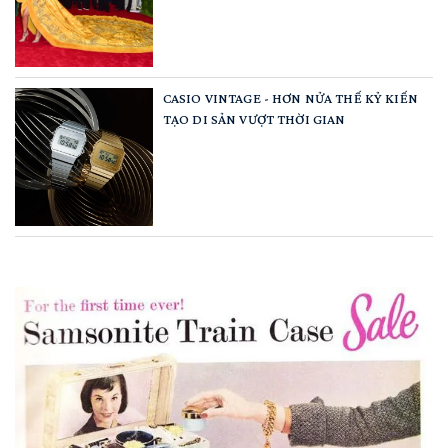
CASIO VINTAGE - HƠN NỬA THẾ KỶ KIẾN
TẠO DI SẢN VƯỢT THỜI GIAN