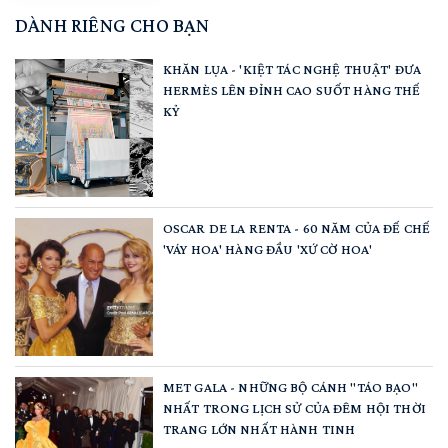
DÀNH RIÊNG CHO BẠN
KHĂN LỤA - 'KIỆT TÁC NGHỆ THUẬT' ĐƯA
HERMÈS LÊN ĐỈNH CAO SUỐT HÀNG THẾ
KỶ
OSCAR DE LA RENTA - 60 NĂM CỦA ĐẾ CHẾ
'VÁY HOA' HÀNG ĐẦU 'XỨ CỜ HOA'
MET GALA - NHỮNG BỘ CÁNH "TÁO BẠO"
NHẤT TRONG LỊCH SỬ CỦA ĐÊM HỘI THỜI
TRANG LỚN NHẤT HÀNH TINH