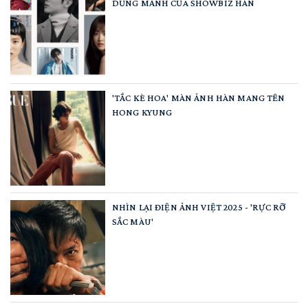
DŨNG MÃNH CỦA SHOWBIZ HÀN
'TẮC KÈ HOA' MÀN ẢNH HÀN MANG TÊN
HONG KYUNG
NHÌN LẠI ĐIỆN ẢNH VIỆT 2025 - 'RỰC RỠ
SẮC MÀU'