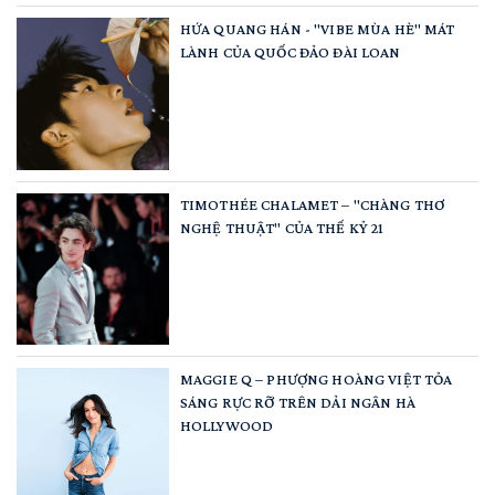
HỨA QUANG HÁN - "VIBE MÙA HÈ" MÁT
LÀNH CỦA QUỐC ĐẢO ĐÀI LOAN
TIMOTHÉE CHALAMET – "CHÀNG THƠ
NGHỆ THUẬT" CỦA THẾ KỶ 21
MAGGIE Q – PHƯỢNG HOÀNG VIỆT TỎA
SÁNG RỰC RỠ TRÊN DẢI NGÂN HÀ
HOLLYWOOD