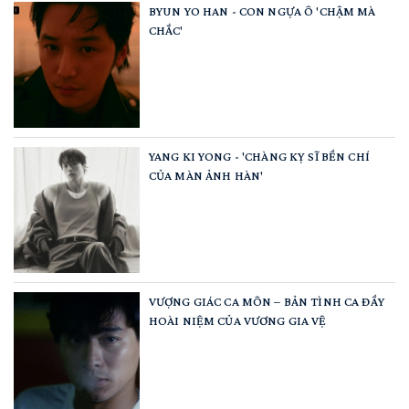
BYUN YO HAN - CON NGỰA Ô 'CHẬM MÀ
CHẮC'
YANG KI YONG - 'CHÀNG KỴ SĨ BỀN CHÍ
CỦA MÀN ẢNH HÀN'
VƯỢNG GIÁC CA MÔN – BẢN TÌNH CA ĐẦY
HOÀI NIỆM CỦA VƯƠNG GIA VỆ