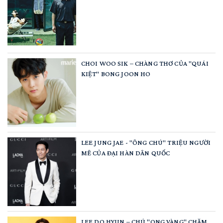
CHOI WOO SIK – CHÀNG THƠ CỦA "QUÁI
KIỆT" BONG JOON HO
LEE JUNG JAE - "ÔNG CHÚ" TRIỆU NGƯỜI
MÊ CỦA ĐẠI HÀN DÂN QUỐC
LEE DO HYUN – CHÚ "ONG VÀNG" CHĂM