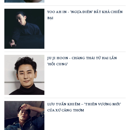
YOO AH IN - 'NGỰA ĐIÊN' BẤT KHẢ CHIẾN
BẠI
JU JI HOON - CHÀNG THÁI TỬ HAI LẦN
'HỒI CUNG'
LƯU TUẤN KHIÊM – 'THIÊN VƯƠNG MỚI'
CỦA XỨ CẢNG THƠM