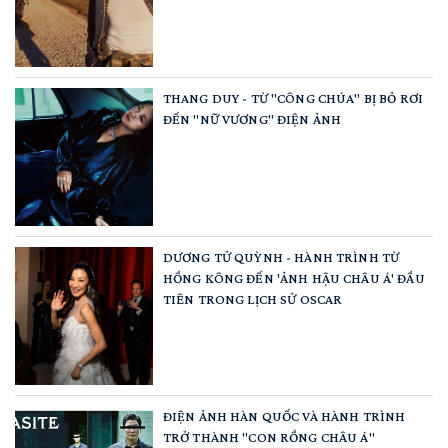
THANG DUY - TỪ "CÔNG CHÚA" BỊ BỎ RƠI
ĐẾN "NỮ VƯƠNG" ĐIỆN ẢNH
DƯƠNG TỬ QUỲNH - HÀNH TRÌNH TỪ
HỒNG KÔNG ĐẾN 'ẢNH HẬU CHÂU Á' ĐẦU
TIÊN TRONG LỊCH SỬ OSCAR
ĐIỆN ẢNH HÀN QUỐC VÀ HÀNH TRÌNH
TRỞ THÀNH "CON RỒNG CHÂU Á"