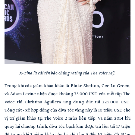
X-Tina là cái tên bảo chứng rating của The Voice Mỹ.
Trong khi các giám khảo khác là Blake Shelton, Cee Lo Green,
và Adam Levine nhận được khoảng 75.000 USD của mỗi tập The
Voice thì Christina Aguilera ung dung đút túi 225.000 USD.
Tổng cát - xê hợp đồng của diva tóc vàng này là 10 triệu USD cho
vị trí giám khảo tại The Voice 2 mùa liên tiếp. Và năm 2014 khi
quay lại chương trình, diva tóc bạch kim được trả lên tới 17 triệu
đô trong khi 3 giám khảo còn lại chỉ tầm 5 đến 10 triệu đô. Năm