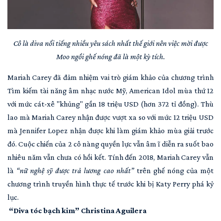
Cô là diva nổi tiếng nhiều yêu sách nhất thế giới nên việc mời được
Moo ngồi ghế nóng đã là một kỳ tích.
Mariah Carey đã đảm nhiệm vai trò giám khảo của chương trình
Tìm kiếm tài năng âm nhạc nước Mỹ, American Idol mùa thứ 12
với mức cát-xê "khủng" gần 18 triệu USD (hơn 372 tỉ đồng). Thù
lao mà Mariah Carey nhận được vượt xa so với mức 12 triệu USD
mà Jennifer Lopez nhận được khi làm giám khảo mùa giải trước
đó. Cuộc chiến của 2 cô nàng quyền lực vẫn âm ĩ diễn ra suốt bao
nhiêu năm vẫn chưa có hồi kết. Tính đến 2018, Mariah Carey vẫn
là
“nữ nghệ sỹ được trả lương cao nhất”
trên ghế nóng của một
chương trình truyền hình thực tế trước khi bị Katy Perry phá kỷ
lục.
“Diva tóc bạch kim” Christina Aguilera