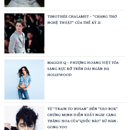
TIMOTHÉE CHALAMET – "CHÀNG THƠ
NGHỆ THUẬT" CỦA THẾ KỶ 21
MAGGIE Q – PHƯỢNG HOÀNG VIỆT TỎA
SÁNG RỰC RỠ TRÊN DẢI NGÂN HÀ
HOLLYWOOD
TỪ “TRAIN TO BUSAN” ĐẾN "SEO BOK"
CHỨNG MINH DIỄN XUẤT NGÀY CÀNG
THĂNG HOA CỦA"QUỐC BẢO" XỨ HÀN -
GONG YOO