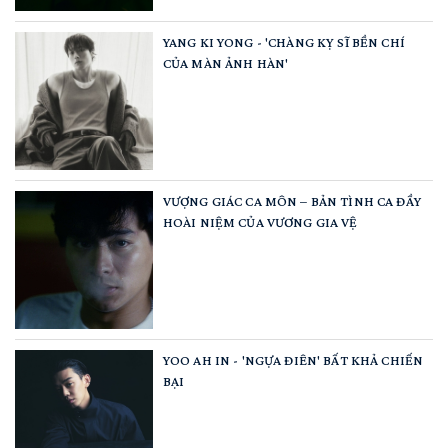
YANG KI YONG - 'CHÀNG KỴ SĨ BỀN CHÍ
CỦA MÀN ẢNH HÀN'
VƯỢNG GIÁC CA MÔN – BẢN TÌNH CA ĐẦY
HOÀI NIỆM CỦA VƯƠNG GIA VỆ
YOO AH IN - 'NGỰA ĐIÊN' BẤT KHẢ CHIẾN
BẠI