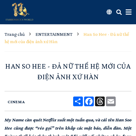
Trang chủ
ENTERTAINMENT
Han So Hee - Đả nữ thế
hệ mới của điện ảnh xứ Hàn
HAN SO HEE - ĐẢ NỮ THẾ HỆ MỚI CỦA
ĐIỆN ẢNH XỨ HÀN
Share
Facebook
Threads
Email
CINEMA
My Name càn quét Netflix suốt một tuần qua, và cái tên Han Soo
Hee cũng được “réo gọi” trên khắp các mặt báo, diễn đàn. Một