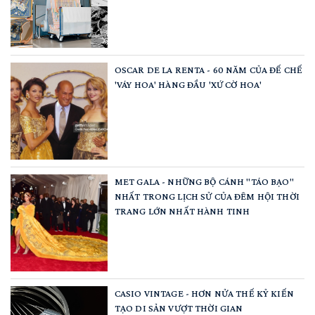
OSCAR DE LA RENTA - 60 NĂM CỦA ĐẾ CHẾ
'VÁY HOA' HÀNG ĐẦU 'XỨ CỜ HOA'
MET GALA - NHỮNG BỘ CÁNH "TÁO BẠO"
NHẤT TRONG LỊCH SỬ CỦA ĐÊM HỘI THỜI
TRANG LỚN NHẤT HÀNH TINH
CASIO VINTAGE - HƠN NỬA THẾ KỶ KIẾN
TẠO DI SẢN VƯỢT THỜI GIAN