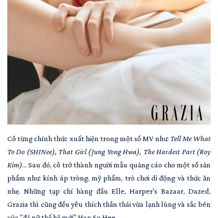
Cô từng chính thức xuất hiện trong một số MV như:
Tell Me What
To Do (SHINee), That Girl (Jung Yong Hwa), The Hardest Part (Roy
Kim)
... Sau đó, cô trở thành người mẫu quảng cáo cho một số sản
phẩm như: kính áp tròng, mỹ phẩm, trò chơi di động và thức ăn
nhẹ. Những tạp chí hàng đầu Elle, Harper's Bazaar, Dazed,
Grazia thì cũng đều yêu thích thần thái vừa lạnh lùng và sắc bén
của "đả nữ thế hệ mới" Han So Hee.