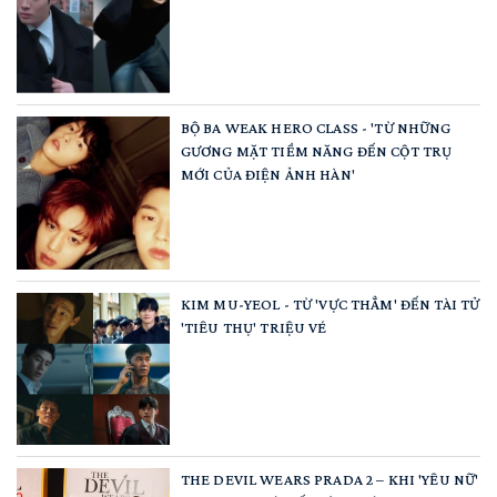
BỘ BA WEAK HERO CLASS - 'TỪ NHỮNG
GƯƠNG MẶT TIỀM NĂNG ĐẾN CỘT TRỤ
MỚI CỦA ĐIỆN ẢNH HÀN'
KIM MU-YEOL - TỪ 'VỰC THẲM' ĐẾN TÀI TỬ
'TIÊU THỤ' TRIỆU VÉ
THE DEVIL WEARS PRADA 2 – KHI 'YÊU NỮ'