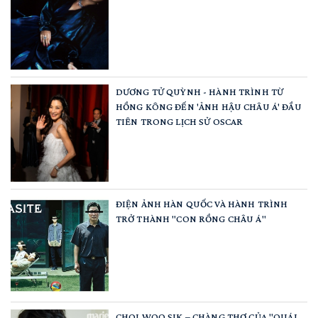
DƯƠNG TỬ QUỲNH - HÀNH TRÌNH TỪ
HỒNG KÔNG ĐẾN 'ẢNH HẬU CHÂU Á' ĐẦU
TIÊN TRONG LỊCH SỬ OSCAR
ĐIỆN ẢNH HÀN QUỐC VÀ HÀNH TRÌNH
TRỞ THÀNH "CON RỒNG CHÂU Á"
CHOI WOO SIK – CHÀNG THƠ CỦA "QUÁI