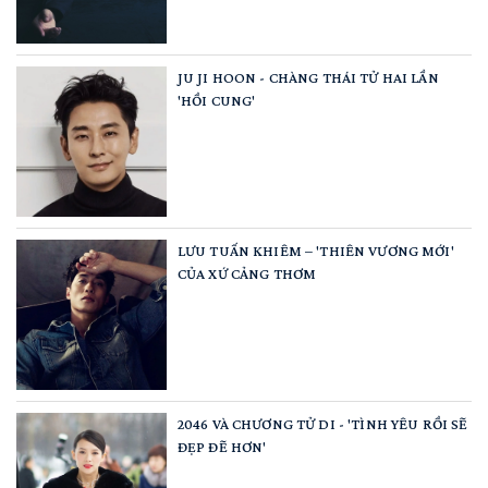
JU JI HOON - CHÀNG THÁI TỬ HAI LẦN
'HỒI CUNG'
LƯU TUẤN KHIÊM – 'THIÊN VƯƠNG MỚI'
CỦA XỨ CẢNG THƠM
2046 VÀ CHƯƠNG TỬ DI - 'TÌNH YÊU RỒI SẼ
ĐẸP ĐẼ HƠN'