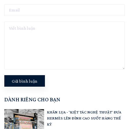
Gửi bình luận
DÀNH RIÊNG CHO BẠN
KHĂN LỤA - 'KIỆT TÁC NGHỆ THUẬT' ĐƯA
HERMÈS LÊN ĐỈNH CAO SUỐT HÀNG THẾ
KỶ