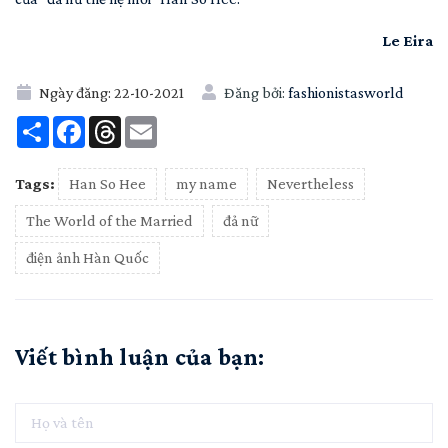
Le Eira
Ngày đăng:
22-10-2021
Đăng bởi:
fashionistasworld
Share
Facebook
Threads
Email
Tags:
Han So Hee
my name
Nevertheless
The World of the Married
đả nữ
điện ảnh Hàn Quốc
Viết bình luận của bạn: