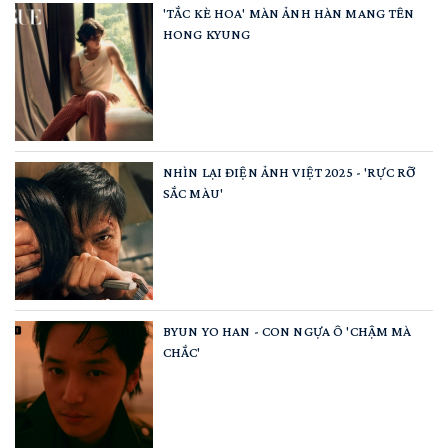
'TẮC KÈ HOA' MÀN ẢNH HÀN MANG TÊN
HONG KYUNG
NHÌN LẠI ĐIỆN ẢNH VIỆT 2025 - 'RỰC RỠ
SẮC MÀU'
BYUN YO HAN - CON NGỰA Ô 'CHẬM MÀ
CHẮC'