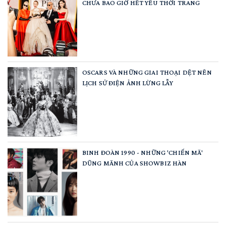
CHƯA BAO GIỜ HẾT YÊU THỜI TRANG
OSCARS VÀ NHỮNG GIAI THOẠI DỆT NÊN
LỊCH SỬ ĐIỆN ẢNH LỪNG LẪY
BINH ĐOÀN 1990 - NHỮNG 'CHIẾN MÃ'
DŨNG MÃNH CỦA SHOWBIZ HÀN