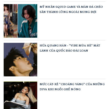
MỸ NHÂN SQUID GAME VÀ MÀN ĐÁ CHÉO
SÂN THÀNH CÔNG NGOÀI MONG ĐỢI
HỨA QUANG HÁN - "VIBE MÙA HÈ" MÁT
LÀNH CỦA QUỐC ĐẢO ĐÀI LOAN
MỨC CÁT-XÊ "CHOÁNG VÁNG" CỦA NHỮNG
DIVA KHI NGỒI GHẾ NÓNG