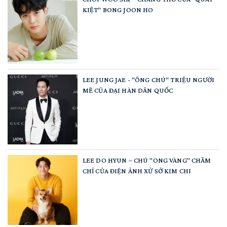
KIỆT" BONG JOON HO
LEE JUNG JAE - "ÔNG CHÚ" TRIỆU NGƯỜI
MÊ CỦA ĐẠI HÀN DÂN QUỐC
LEE DO HYUN – CHÚ "ONG VÀNG" CHĂM
CHỈ CỦA ĐIỆN ẢNH XỬ SỞ KIM CHI