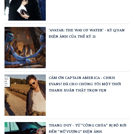
'AVATAR: THE WAY OF WATER' - KỲ QUAN
ĐIỆN ẢNH CỦA THẾ KỶ 21
CẢM ƠN CAPTAIN AMERICA - CHRIS
EVANS! ĐÃ CHO CHÚNG TÔI MỘT THỜI
THANH XUÂN THẬT TRỌN VẸN
THANG DUY - TỪ "CÔNG CHÚA" BỊ BỎ RƠI
ĐẾN "NỮ VƯƠNG" ĐIỆN ẢNH