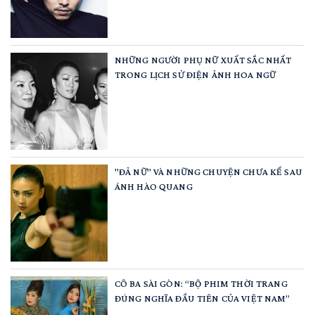
NHỮNG NGƯỜI PHỤ NỮ XUẤT SẮC NHẤT
TRONG LỊCH SỬ ĐIỆN ẢNH HOA NGỮ
"ĐẢ NỮ" VÀ NHỮNG CHUYỆN CHƯA KỂ SAU
ÁNH HÀO QUANG
CÔ BA SÀI GÒN: “BỘ PHIM THỜI TRANG
ĐÚNG NGHĨA ĐẦU TIÊN CỦA VIỆT NAM”