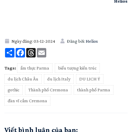
Helios
Ngày đăng:
03-12-2024
Đăng bởi:
Helios
Share
Facebook
Threads
Email
Tags:
ẩm thực Parma
biểu tượng kiến trúc
du lịch Châu Âu
du lịch Italy
DU LICH Ý
gothic
Thành phố Cremona
thành phố Parma
đàn vĩ cầm Cremona
Viết bình luận của bạn: