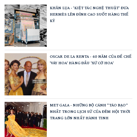
KHĂN LỤA - 'KIỆT TÁC NGHỆ THUẬT' ĐƯA
HERMÈS LÊN ĐỈNH CAO SUỐT HÀNG THẾ
KỶ
OSCAR DE LA RENTA - 60 NĂM CỦA ĐẾ CHẾ
'VÁY HOA' HÀNG ĐẦU 'XỨ CỜ HOA'
MET GALA - NHỮNG BỘ CÁNH "TÁO BẠO"
NHẤT TRONG LỊCH SỬ CỦA ĐÊM HỘI THỜI
TRANG LỚN NHẤT HÀNH TINH