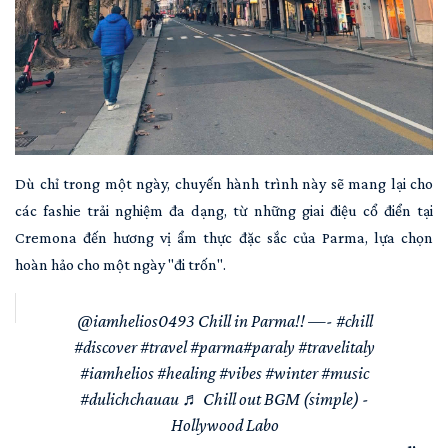
Dù chỉ trong một ngày, chuyến hành trình này sẽ mang lại cho
các fashie trải nghiệm đa dạng, từ những giai điệu cổ điển tại
Cremona đến hương vị ẩm thực đặc sắc của Parma, lựa chọn
hoàn hảo cho một ngày "đi trốn".
@iamhelios0493
Chill in Parma!! —-
#chill
#discover
#travel
#parma
#par
aly
#travelitaly
#iamhelios
#healing
#vibes
#winter
#music
#dulichchauau
♬ Chill out BGM (simple) -
Hollywood Labo