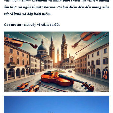
"thủ đô vĩ cầm" Cremona và dành buổi chiều tại "thiên đường
ẩm thực và nghệ thuật" Parma. Cả hai điểm đến đều mang vibe
rất cổ kính và dầy hoài niệm.
Cremona - nơi cây vĩ cầm ra đời