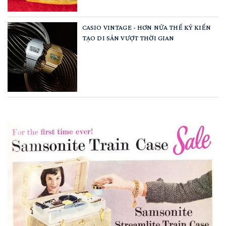
CASIO VINTAGE - HƠN NỬA THẾ KỶ KIẾN
TẠO DI SẢN VƯỢT THỜI GIAN