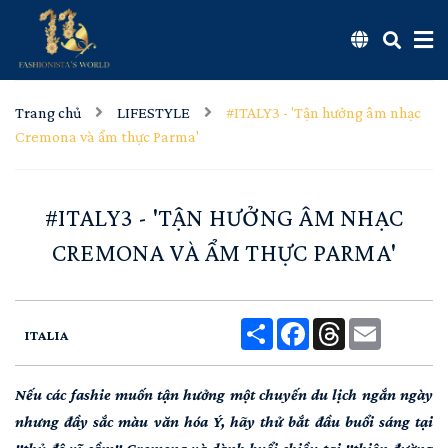
Trang chủ
LIFESTYLE
#ITALY3 - 'Tận hưởng âm nhạc
Cremona và ẩm thực Parma'
#ITALY3 - 'TẬN HƯỞNG ÂM NHẠC
CREMONA VÀ ẨM THỰC PARMA'
Share
Facebook
Threads
Email
ITALIA
Nếu các fashie muốn tận hưởng một chuyến du lịch ngắn ngày
nhưng đầy sắc màu văn hóa Ý, hãy thử bắt đầu buổi sáng tại