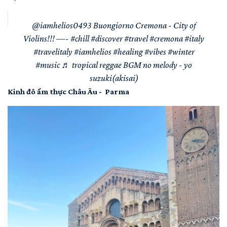
@iamhelios0493
Buongiorno Cremona - City of
Violins!!! —-
#chill
#discover
#travel
#cremona
#italy
#travelitaly
#iamhelios
#healing
#vibes
#winter
#music
♬ tropical reggae BGM no melody - yo
suzuki(akisai)
Kinh đô ẩm thực Châu Âu - Parma