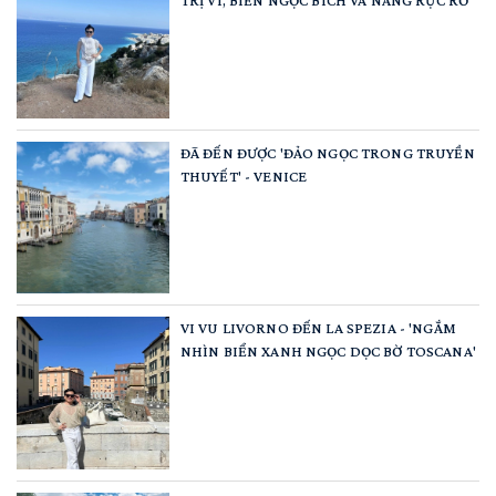
ĐÃ ĐẾN ĐƯỢC 'ĐẢO NGỌC TRONG TRUYỀN
THUYẾT' - VENICE
VI VU LIVORNO ĐẾN LA SPEZIA - 'NGẮM
NHÌN BIỂN XANH NGỌC DỌC BỜ TOSCANA'