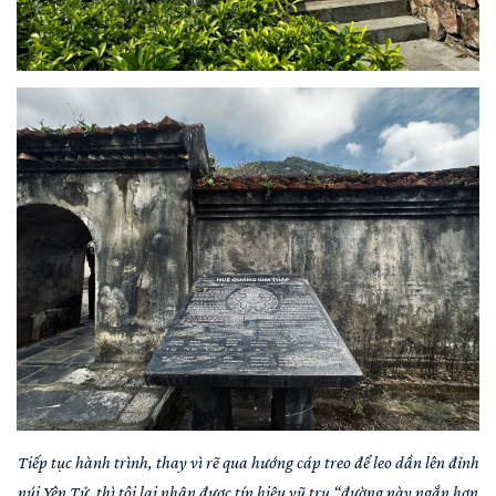
Tiếp tục hành trình, thay vì rẽ qua hướng cáp treo để leo dần lên đỉnh
núi Yên Tử, thì tôi lại nhận được tín hiệu vũ trụ “đường này ngắn hơn