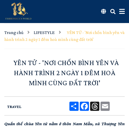
Trang chủ
LIFESTYLE
YÊN TỬ - 'Nơi chốn bình yên và
hành trình 2 ngày 1 đêm hoà mình cùng đất trời'
YÊN TỬ - 'NƠI CHỐN BÌNH YÊN VÀ
HÀNH TRÌNH 2 NGÀY 1 ĐÊM HOÀ
MÌNH CÙNG ĐẤT TRỜI'
Share
Facebook
Threads
Email
TRAVEL
Quần thể chùa Yên tử nằm ở thôn Nam Mẫu, xã Thượng Yên