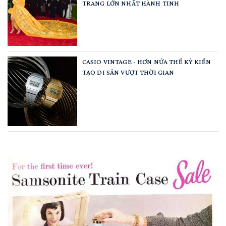
TRANG LỚN NHẤT HÀNH TINH
CASIO VINTAGE - HƠN NỬA THẾ KỶ KIẾN
TẠO DI SẢN VƯỢT THỜI GIAN