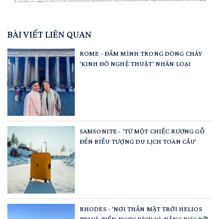
BÀI VIẾT LIÊN QUAN
ROME - ĐẮM MÌNH TRONG DÒNG CHẢY
'KINH ĐÔ NGHỆ THUẬT' NHÂN LOẠI
SAMSONITE - 'TỪ MỘT CHIẾC RƯƠNG GỖ
ĐẾN BIỂU TƯỢNG DU LỊCH TOÀN CẦU'
RHODES - 'NƠI THẦN MẶT TRỜI HELIOS
TRỊ VÌ, BIỂN NGỌC BÍCH VÀ NẮNG RỰC RỠ'