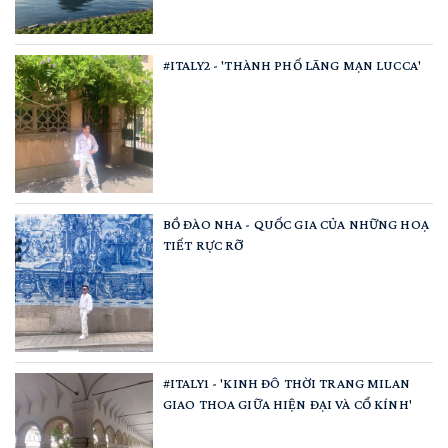
#ITALY2 - 'THÀNH PHỐ LÃNG MẠN LUCCA'
BỒ ĐÀO NHA - QUỐC GIA CỦA NHỮNG HOẠ
TIẾT RỰC RỠ
#ITALY1 - 'KINH ĐÔ THỜI TRANG MILAN
GIAO THOA GIỮA HIỆN ĐẠI VÀ CỔ KÍNH'