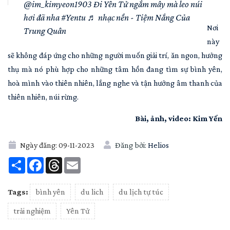
@im_kimyeon1903
Đi Yên Tử ngắm mây mà leo núi
hơi đã nha
#Yentu
♬ nhạc nền - Tiệm Nắng Của
Nơi
Trung Quân
này
sẽ không đáp ứng cho những người muốn giải trí, ăn ngon, hưởng
thụ mà nó phù hợp cho những tâm hồn đang tìm sự bình yên,
hoà mình vào thiên nhiên, lắng nghe và tận hưởng âm thanh của
thiên nhiên, núi rừng.
Bài, ảnh, video: Kim Yến
Ngày đăng:
09-11-2023
Đăng bởi:
Helios
Share
Facebook
Threads
Email
Tags:
bình yên
du lich
du lịch tự túc
trải nghiệm
Yên Tử