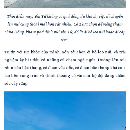
Thời điểm này, Yên Tử không có quá đông du khách, việc di chuyển
lên núi cũng thoải mái hơn rất nhiều. Có 2 lựa chọn để viếng thăm
chùa Đồng, khám phá đỉnh núi Yên Tử, đó là đi bộ leo núi hoặc đi cáp
treo.
Tự tin với sức khỏe của mình, nên tôi chọn đi bộ leo núi. Và trải
nghiệm ấy bắt đầu có những cú chạm ngã ngửa. Đường lên núi
rất nhiều bậc thang, có đoạn vừa dốc, có đoạn bậc thang khá cao,
hai bên rừng trúc và thỉnh thoảng có vài chú bộ đội đang chăm
sóc cây rừng.