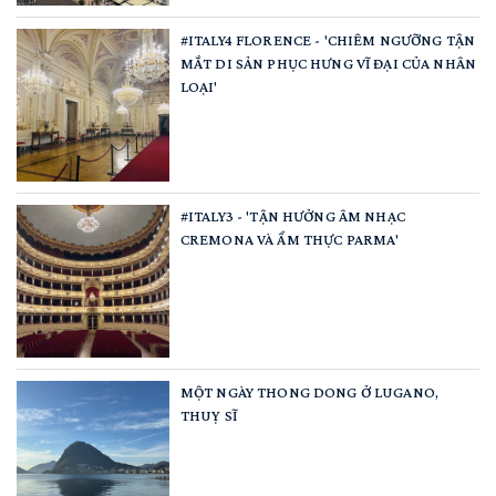
#ITALY4 FLORENCE - 'CHIÊM NGƯỠNG TẬN
MẮT DI SẢN PHỤC HƯNG VĨ ĐẠI CỦA NHÂN
LOẠI'
#ITALY3 - 'TẬN HƯỞNG ÂM NHẠC
CREMONA VÀ ẨM THỰC PARMA'
MỘT NGÀY THONG DONG Ở LUGANO,
THUỴ SĨ