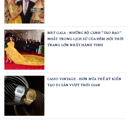
MET GALA - NHỮNG BỘ CÁNH "TÁO BẠO"
NHẤT TRONG LỊCH SỬ CỦA ĐÊM HỘI THỜI
TRANG LỚN NHẤT HÀNH TINH
CASIO VINTAGE - HƠN NỬA THẾ KỶ KIẾN
TẠO DI SẢN VƯỢT THỜI GIAN