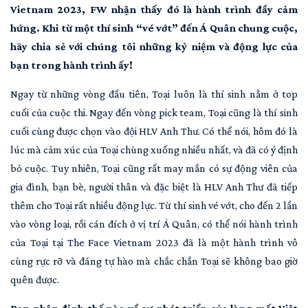
Vietnam 2023, FW nhận thấy đó là hành trình đầy cảm
hứng. Khi từ một thí sinh “vé vớt” đến Á Quân chung cuộc,
hãy chia sẻ với chúng tôi những kỷ niệm và động lực của
bạn trong hành trình ấy!
Ngay từ những vòng đầu tiên, Toại luôn là thí sinh nằm ở top
cuối của cuộc thi. Ngay đến vòng pick team, Toại cũng là thí sinh
cuối cùng được chọn vào đội HLV Anh Thư. Có thể nói, hôm đó là
lúc mà cảm xúc của Toại chùng xuống nhiều nhất, và đã có ý định
bỏ cuộc. Tuy nhiên, Toại cũng rất may mắn có sự động viên của
gia đình, bạn bè, người thân và đặc biệt là HLV Anh Thư đã tiếp
thêm cho Toại rất nhiều động lực. Từ thí sinh vé vớt, cho đến 2 lần
vào vòng loại, rồi cán đích ở vị trí Á Quân, có thể nói hành trình
của Toại tại The Face Vietnam 2023 đã là một hành trình vô
cùng rực rỡ và đáng tự hào mà chắc chắn Toại sẽ không bao giờ
quên được.