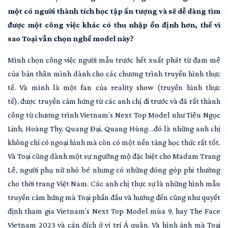
một có người thành tích học tập ấn tượng và sẽ dễ dàng tìm
được một công việc khác có thu nhập ổn định hơn, thế vì
sao Toại vẫn chọn nghề model này?
Mình chọn công việc người mẫu trước hết xuất phát từ đam mê
của bản thân mình dành cho các chương trình truyền hình thực
tế. Và mình là một fan của reality show (truyền hình thực
tế), được truyền cảm hứng từ các anh chị đi trước và đã rất thành
công từ chương trình Vietnam’s Next Top Model như Tiêu Ngọc
Linh, Hoàng Thy, Quang Đại, Quang Hùng…đó là những anh chị
không chỉ có ngoại hình mà còn có một nền tảng học thức rất tốt.
Và Toại cũng dành một sự ngưỡng mộ đặc biệt cho Madam Trang
Lê, người phụ nữ nhỏ bé nhưng có những đóng góp phi thường
cho thời trang Việt Nam. Các anh chị thực sự là những hình mẫu
truyền cảm hứng mà Toại phấn đầu và hướng đến cũng như quyết
định tham gia Vietnam’s Next Top Model mùa 9, hay The Face
Vietnam 2023 và cán đích ở vị trí Á quân. Và hình ảnh mà Toại