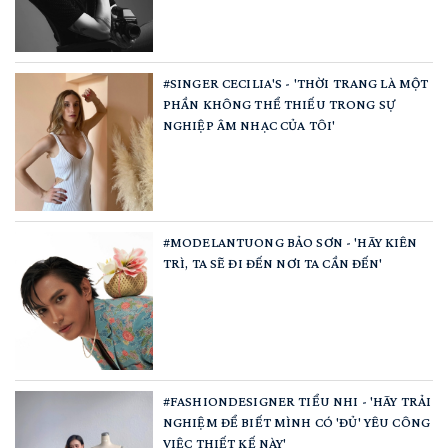
#SINGER CECILIA'S - 'THỜI TRANG LÀ MỘT
PHẦN KHÔNG THỂ THIẾU TRONG SỰ
NGHIỆP ÂM NHẠC CỦA TÔI'
#MODELANTUONG BẢO SƠN - 'HÃY KIÊN
TRÌ, TA SẼ ĐI ĐẾN NƠI TA CẦN ĐẾN'
#FASHIONDESIGNER TIỂU NHI - 'HÃY TRẢI
NGHIỆM ĐỂ BIẾT MÌNH CÓ 'ĐỦ' YÊU CÔNG
VIỆC THIẾT KẾ NÀY'