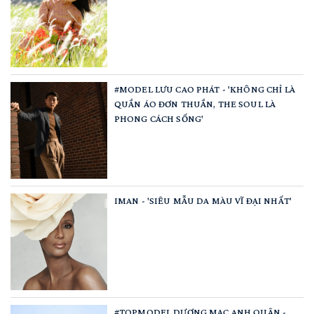
#MODEL LƯU CAO PHÁT - 'KHÔNG CHỈ LÀ
QUẦN ÁO ĐƠN THUẦN, THE SOUL LÀ
PHONG CÁCH SỐNG'
IMAN - 'SIÊU MẪU DA MÀU VĨ ĐẠI NHẤT'
#TOPMODEL DƯƠNG MẠC ANH QUÂN -