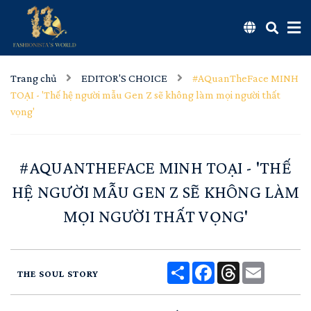
Trang chủ
EDITOR'S CHOICE
#AQuanTheFace MINH
TOẠI - 'Thế hệ người mẫu Gen Z sẽ không làm mọi người thất
vọng'
#AQUANTHEFACE MINH TOẠI - 'THẾ
HỆ NGƯỜI MẪU GEN Z SẼ KHÔNG LÀM
MỌI NGƯỜI THẤT VỌNG'
Share
Facebook
Threads
Email
THE SOUL STORY