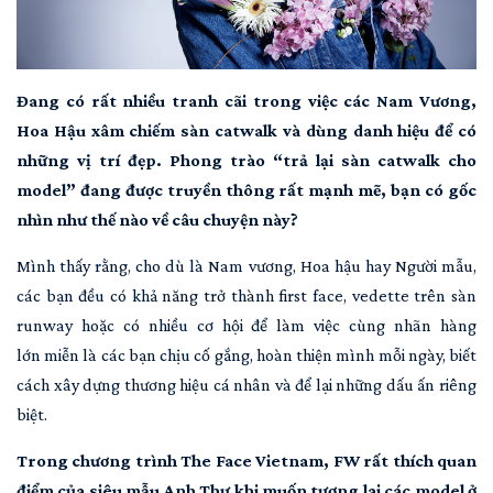
Đang có rất nhiều tranh cãi trong việc các Nam Vương,
Hoa Hậu xâm chiếm sàn catwalk và dùng danh hiệu để có
những vị trí đẹp. Phong trào “trả lại sàn catwalk cho
model” đang được truyền thông rất mạnh mẽ, bạn có gốc
nhìn như thế nào về câu chuyện này?
Mình thấy rằng, cho dù là Nam vương, Hoa hậu hay Người mẫu,
các bạn đều có khả năng trở thành first face, vedette trên sàn
runway hoặc có nhiều cơ hội để làm việc cùng nhãn hàng
lớn miễn là các bạn chịu cố gắng, hoàn thiện mình mỗi ngày, biết
cách xây dựng thương hiệu cá nhân và để lại những dấu ấn riêng
biệt.
Trong chương trình The Face Vietnam, FW rất thích quan
điểm của siêu mẫu Anh Thư khi muốn tương lai các model ở