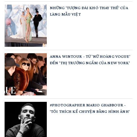
NHỮNG 'TƯỢNG ĐÀI KHÓ THAY THẾ' CỦA
LÀNG MẪU VIỆT
ANNA WINTOUR - TỪ 'NỮ HOÀNG VOGUE'
ĐẾN 'THỊ TRƯỞNG NGẦM CỦA NEW YORK'
#PHOTOGRAPHER MARIO GHABBOUR -
'TÔI THÍCH KỂ CHUYỆN BẰNG HÌNH ẢNH'