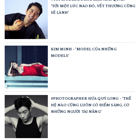
'TỚI MỘT LÚC NÀO ĐÓ, VẾT THƯƠNG CŨNG
SẼ LÀNH'
KIM MINH - 'MODEL CỦA NHỮNG
MODELS'
#PHOTOGRAPHER HỨA QUÝ LONG - 'THẾ
HỆ NÀO CŨNG LUÔN CÓ ĐIỂM SÁNG, CÓ
NHỮNG NGƯỜI TÀI NĂNG'