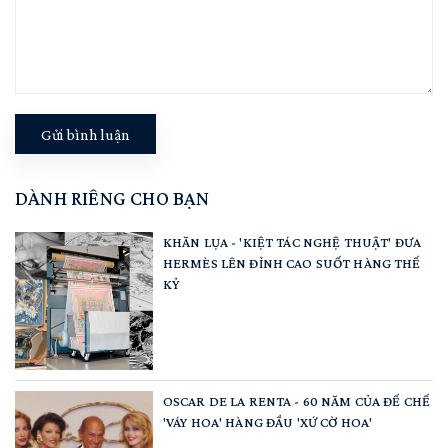
Gửi bình luận
DÀNH RIÊNG CHO BẠN
KHĂN LỤA - 'KIỆT TÁC NGHỆ THUẬT' ĐƯA
HERMÈS LÊN ĐỈNH CAO SUỐT HÀNG THẾ
KỶ
OSCAR DE LA RENTA - 60 NĂM CỦA ĐẾ CHẾ
'VÁY HOA' HÀNG ĐẦU 'XỨ CỜ HOA'