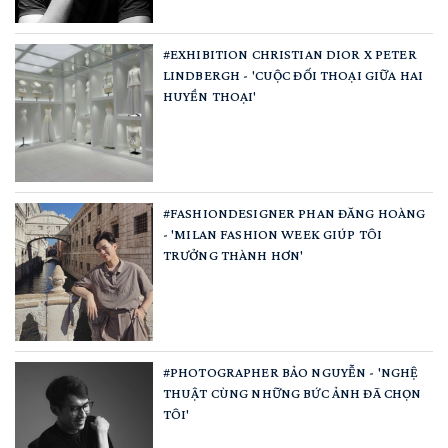
#EXHIBITION CHRISTIAN DIOR X PETER
LINDBERGH - 'CUỘC ĐỐI THOẠI GIỮA HAI
HUYỀN THOẠI'
#FASHIONDESIGNER PHAN ĐĂNG HOÀNG
- 'MILAN FASHION WEEK GIÚP TÔI
TRƯỞNG THÀNH HƠN'
#PHOTOGRAPHER BẢO NGUYỄN - 'NGHỆ
THUẬT CÙNG NHỮNG BỨC ẢNH ĐÃ CHỌN
TÔI'