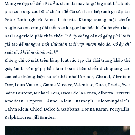
Mang vẻ đẹp cổ điển Bắc Âu, chân dài này là gương mặt bắc buộc
phải có trong các bộ sách ảnh để đời của hai nhiếp ảnh gia đại tài:
Peter Linbergh và Annie Leibovitz. Khung xương mặt chuẩn
Anglo Saxon cùng đôi mắt xanh ngọc lục bảo khiến huyền thoại
Karl Lagerfeld phải thản thốt:
“Cô ấy không cần cố gắng phải thật
giả tạo để mang ra một thứ thần thái vay mượn nào đó. Cô ấy chỉ
xuất sắc khi làm chính mình”.
Không chỉ có mặt trên hàng loạt các tạp chí thời trang khắp thế
giới, Linda còn góp phần làm hoàn thiện chiến dịch quảng cáo
của các thương hiệu xa xỉ nhất như Hermes, Chanel, Christian
Dior, Louis Vuitton, Gianni Versace, Valentino, Gucci, Prada, Yves
Saint Laurent, Michael Kors, Oscar de la Renta, Alberta Ferretti,
American Express, Anne Klein, Barney”s, Bloomingdale”s,
Calvin Klein, Chloé, Dolce & Gabbana, Donna Karan, Perry Ellis,
Ralph Lauren, Jill Sander…