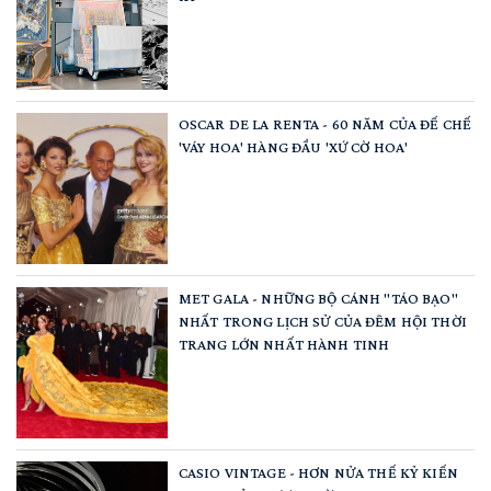
OSCAR DE LA RENTA - 60 NĂM CỦA ĐẾ CHẾ
'VÁY HOA' HÀNG ĐẦU 'XỨ CỜ HOA'
MET GALA - NHỮNG BỘ CÁNH "TÁO BẠO"
NHẤT TRONG LỊCH SỬ CỦA ĐÊM HỘI THỜI
TRANG LỚN NHẤT HÀNH TINH
CASIO VINTAGE - HƠN NỬA THẾ KỶ KIẾN