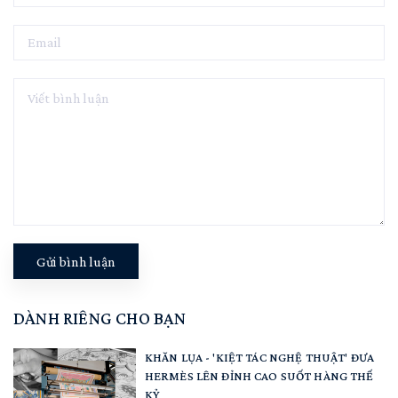
Gửi bình luận
DÀNH RIÊNG CHO BẠN
KHĂN LỤA - 'KIỆT TÁC NGHỆ THUẬT' ĐƯA
HERMÈS LÊN ĐỈNH CAO SUỐT HÀNG THẾ
KỶ