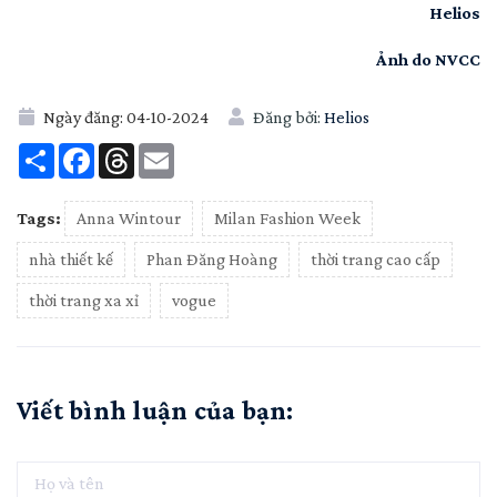
Helios
Ảnh do NVCC
Ngày đăng:
04-10-2024
Đăng bởi:
Helios
Share
Facebook
Threads
Email
Tags:
Anna Wintour
Milan Fashion Week
nhà thiết kế
Phan Đăng Hoàng
thời trang cao cấp
thời trang xa xỉ
vogue
Viết bình luận của bạn: