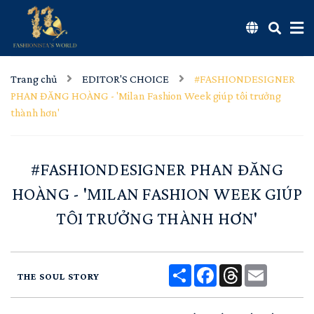
Trang chủ
EDITOR'S CHOICE
#FASHIONDESIGNER
PHAN ĐĂNG HOÀNG - 'Milan Fashion Week giúp tôi trưởng
thành hơn'
#FASHIONDESIGNER PHAN ĐĂNG
HOÀNG - 'MILAN FASHION WEEK GIÚP
TÔI TRƯỞNG THÀNH HƠN'
Share
Facebook
Threads
Email
THE SOUL STORY